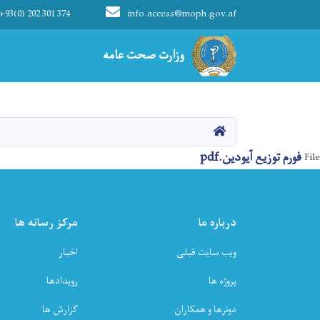
+93(0) 202 301 374
info.access@moph.gov.af
Main navigation
وزارت صحت عامه
وزارت صحت عامه
HOME
فورم توزیع آیودین.pdf
File
درباره ما
مرکز رسانه ها
ویب سایت قبلی
اخبار
پروژه ها
رویدادها
دونرها و همکاران
گزارش ها