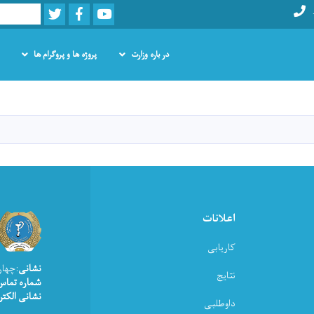
Twitter
Facebook
Youtube
Search
در باره وزارت
پروژه ها و پروگرام ها
Skip
to
main
content
اعلانات
کاریابی
نشانی
:چهار
نتایج
شماره تماس
نشانی الکتر
داوطلبی