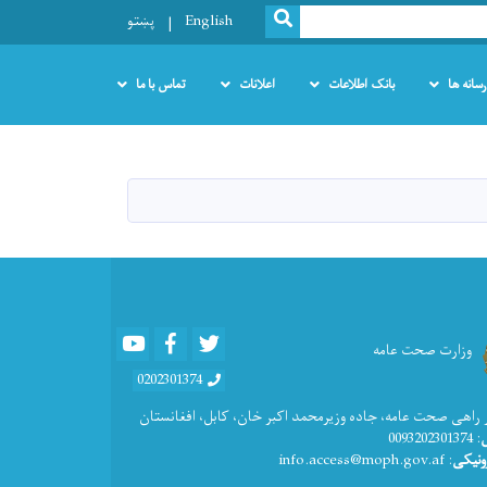
SEARCH
English
پښتو
رسانه ها
بانک اطلاعات
اعلانات
تماس با ما
Youtube
Facebook
Twitter
وزارت صحت عامه
0202301374
 راهی صحت عامه، جاده وزیرمحمد اکبر خان، کابل، افغانستان
: 0093202301374
ونیکی
: info.access@moph.gov.af