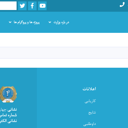
Twitter
Facebook
Youtube
Search
در باره وزارت
پروژه ها و پروگرام ها
Skip
to
main
content
اعلانات
کاریابی
نشانی
:چهار
نتایج
شماره تماس
نشانی الکتر
داوطلبی