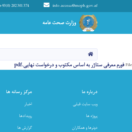
+93(0) 202 301 374
info.access@moph.gov.af
Main navigation
وزارت صحت عامه
وزارت صحت عامه
HOME
فورم معرفی ستاژر به اساس مکتوب و درخواست نهایی.pdf
File
درباره ما
مرکز رسانه ها
ویب سایت قبلی
اخبار
پروژه ها
رویدادها
دونرها و همکاران
گزارش ها