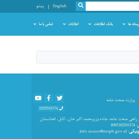
SEARCH
English
پښتو
رسانه ها
بانک اطلاعات
اعلانات
تماس با ما
Youtube
Facebook
Twitter
وزارت صحت عامه
0202301374
 راهی صحت عامه، جاده وزیرمحمد اکبر خان، کابل، افغانستان
: 0093202301374
ونیکی
: info.access@moph.gov.af