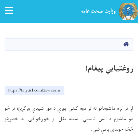
tion
وزارت صحت عامه
Skip
to
main
HOME
content
روغتیايي پیغام!
https://tinyurl.com/2xwaesns
لږ تر لږه ماشومانو ته تر دوه کلنۍ پورې د مور شیدې ورکړئ؛ تر څو
مو ماشوم د نس ناستي، سینه بغل او خوارځواکۍ له خطرونو
څخه خوندي پاتې شي
.