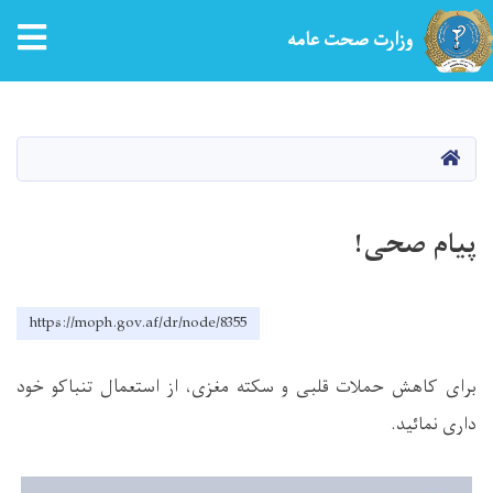
tion
وزارت صحت عامه
Skip
to
main
HOME
content
پیام صحی!
https://moph.gov.af/dr/node/8355
برای کاهش حملات قلبی و سکته مغزی، از استعمال تنباکو خود
داری نمائید.