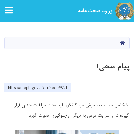
tion
وزارت صحت عامه
Skip
to
main
HOME
content
پیام صحی!
https://moph.gov.af/dr/node/9794
اشخاص مصاب به مرض تب کانگو، باید تحت مراقبت جدی قرار
گیرد؛ تا از سرایت مرض به دیگران جلوگیری صورت گیرد
.