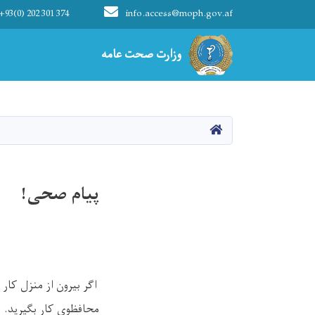
+93(0) 202 301 374
info.access@moph.gov.af
Main navigation
وزارت صحت عامه
وزارت صحت عامه
HOME
پیام صحی!
اگر بیرون از منزل کار 
محافظوی کار بگیرید
.