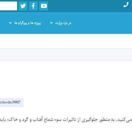
Twitter
Facebook
Youtube
Search
در باره وزارت
پروژه ها و پروگرام ها
Skip
to
main
content
dr/node/9907
می‌کنید، به منظور جلوگیری از تاثیرات سوء شعاع آفتاب و گرد و خاک؛ بای