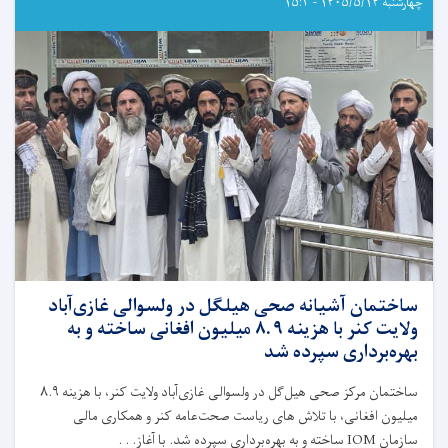
حقانی،
چهارشنبه ۱۴۰۵/۵/۱۴ - ۱۵:۳
معین
عرضه
خدمات
صحی
وزارت
صحت
عامه،
نشست
آنلاین
را
با
رئیسان
صحت
عامه
ولایات
ساختمان آشیانه صحی هیلگل در ولسوالی غازی‌آباد
زون
ولایت کنر با هزینه ۸.۹ میلیون افغانی ساخته و به
شرق
بهره‌برداری سپرده شد
و
جنوب‌‌شرق
ساختمان مرکز صحی هیل‌گل در ولسوالی غازی‌آباد ولایت کنر، با هزینه
۸.۹
برگزار
میلیون افغانی، با تلاش های ریاست صحت‌عامه کنر و همکاری مالی
کرد
سازمان
IOM
ساخته و به بهره‌برداری سپرده شد. با آغاز. . .