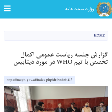
tion
وزارت صحت عامه
Skip
to
main
HOME
content
گزارش جلسه ریاست عمومی اکمال
تخصص با تیم WHO در مورد دیتابیس
https://moph.gov.af/index.php/dr/node/4417