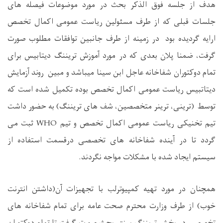
هدف از جلسه فوق الذکر بحث در مورد موضوعات فیصله های
جلسات قبلی که از طرف مسئولین ریاست عمومی اکمال تخصص
ارایه گردیده بود در زمینه از طرف جانبین توافقات مطلوب صورت
گرفت، ضمنا پلان بعدی که در مورد آموزش تریننگ دیتابیس برای
تمام دوکتوران شفاخانه عاجل ابن سینا میباشد و مبین روند آزمایش
دیتاتبیس ریاست عمومی اکمال تخصص بوده تکمیل شده است که
توسط (ترینی، ترینر متخصصین، شف های تریننگ) به حضور داشت
تیم تخنیکی ریاست عمومی اکمال تخصص و تیم
WHO
ثبت می
گردد تا در آینده
شفاخانه های تخصصی
درقسمت
استفاده از
سیستم ایجاد شده با مشکلات مواجه نگردند.
همچنان در مورد تهیه کمپیوترلب با تجهیزات آن(داشتن انترنت
خوب) از طرف وزارت محترم صحت عامه برای تمام شفاخانه های
تخصصی در بخش تریننگ سنتر بحث صورت گرفت تا تمام دوکتوران