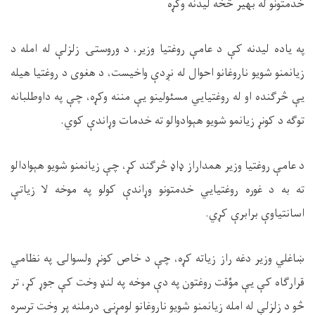
خدمتونو له بهیر څخه لیدنه وکړه
په یاده لیدنه کې د عامې روغتیا وزیر، د وروستۍ زلزلې له امله د
زیانمنو شویو ناروغانو احوال له نږدې واخیست، د هغوی د روغتیا هیله
یې څرګنده او له روغتیايي مسئولینو یې مننه وکړه، چې په داوطلبانه
توګه د کونړ زیانمو شویو هېوادوالو ته خدمات وړاندې کوي
.
د عامې روغتیا وزیر همداراز ډاډ څرګند کړ، چې زیانمنو شویو هېوادالو
ته به د غوره روغتیايي خدمتونو وړاندې کولو په موخه لا زیاتې
اسانتیاوې برابرې کړي
.
ښاغلي وزیر دغه راز زیاته کړه، چې د خاص کونړ ولسوالۍ په نظامي
قرارګاه کې یې مؤقت روغتون په دې موخه په لنډ وخت کې جوړ کړ، تر
څو د زلزلې له امله زیانمنو شویو ناروغانو لومړنۍ درملنه پر وخت ترسره