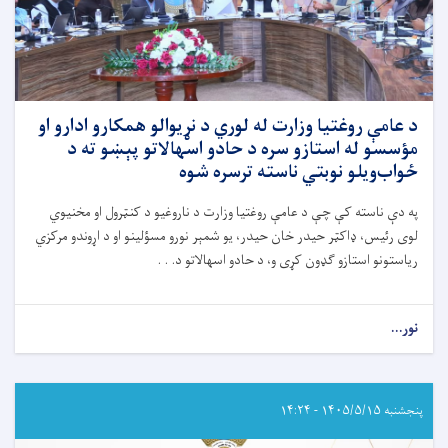
د عامې روغتيا وزارت له لوري د نړيوالو همکارو ادارو او
مؤسسو له استازو سره د حادو اسهالاتو پېښو ته د
ځواب‌ویلو نوبتي ناسته ترسره شوه
په دې ناسته کې چې د عامې روغتيا وزارت د ناروغيو د کنټرول او مخنيوي
لوی رئیس، ډاکټر حيدر خان حيدر، يو شمېر نورو مسؤلينو او د اړوندو مرکزي
رياستونو استازو ګډون کړی و، د حادو اسهالاتو د. . .
نور...
about
د
عامې
روغتيا
وزارت
پنجشنبه ۱۴۰۵/۵/۱۵ - ۱۴:۲۴
له