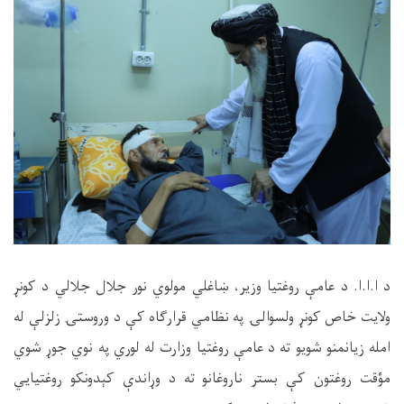
د ا.ا.ا. د عامې روغتیا وزیر، ښاغلي مولوي نور جلال جلالي د کونړ
ولایت خاص کونړ ولسوالۍ په نظامي قرارګاه کې د وروستۍ زلزلې له
امله زیانمنو شویو ته د عامې روغتیا وزارت له لوري په نوي جوړ شوي
مؤقت روغتون کې بستر ناروغانو ته د وړاندې کېدونکو روغتیايي