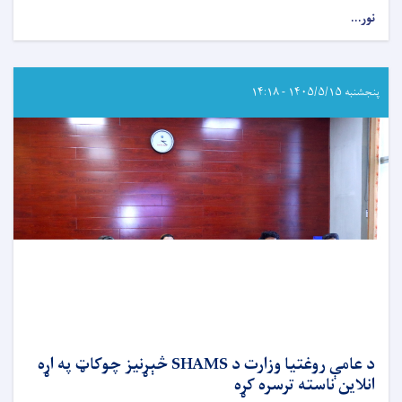
نور...
about
د
عامې
روغتیا
وزارت
پنجشنبه ۱۴۰۵/۵/۱۵ - ۱۴:۱۸
له
AYSO
مؤسسې
سره
په
ننګرهار
کې
د
لنډ
قدۍ
او
خوارځواکۍ
د
کمولو
په
د عامې روغتیا وزارت د SHAMS څېړنیز چوکاټ په اړه
موخه
انلاین ناسته ترسره کړه
هوکړه