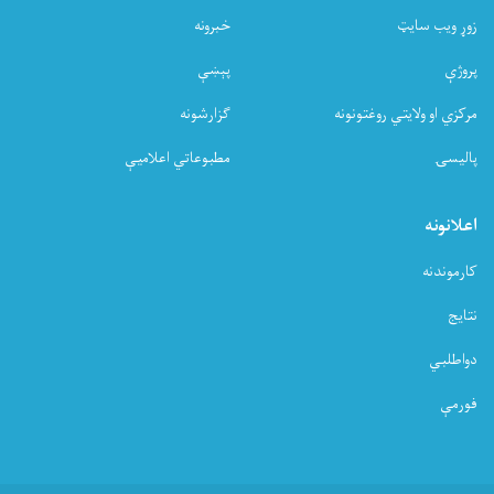
کړه
زوړ ویب سایټ
خبرونه
پروژې
پېښې
مرکزي او ولایتي روغتونونه
ګزارشونه
پالیسۍ
مطبوعاتي اعلامیې
اعلانونه
کارموندنه
نتایج
دواطلبي
فورمې