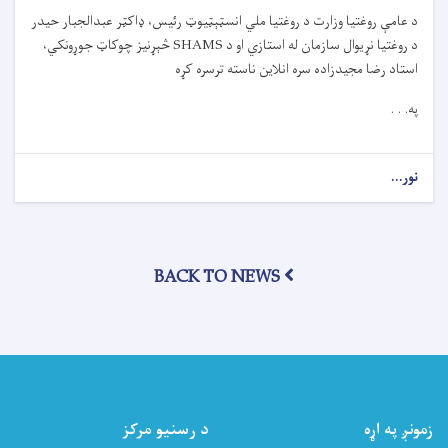
لیک
د عامې روغتيا وزارت د روغتيا ملي انسټېټیوټ رئيس، ډاکټر عبدالجبار حيدر
لاسلیک
د روغتيا نړيوال سازمان له استازي او د
SHAMS
څېړنيز چوکاټ جوړونکي،
کړ
استاد رضا مجيدزاده سره انلاين ناسته ترسره کړه
په. . .
نور...
about
د
عامې
روغتیا
وزارت
BACK TO NEWS
د
SHAMS
څېړنیز
چوکاټ
په
اړه
انلاین
ناسته
زمونږ په اړه
د رسنیو مرکز
ترسره