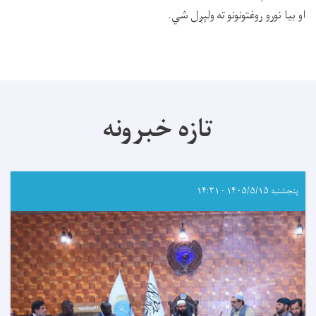
او بیا نورو روغتونونو ته ولېږل شي
.
تازه خبرونه
پنجشنبه ۱۴۰۵/۵/۱۵ - ۱۴:۳۱