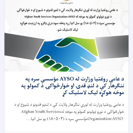
لوري
د
نړيوالو
همکارو
ادارو
او
مؤسسو
له
استازو
سره
د
حادو
اسهالاتو
پېښو
د عامې روغتیا وزارت له AYSO مؤسسې سره په
ته
ننګرهار کې د لنډ قدۍ او خوارځواکۍ د کمولو په
د
موخه هوکړه لیک لاسلیک کړ
ځواب‌ویلو
نوبتي
د عامې روغتیا وزارت له لوري ننګرهار ولایت کې د لنډو قدونو د شيوع او د
ناسته
خوارځواکۍ د نورو ډولونو کمولو په موخه له
Afghan Youth Services
ترسره
شوه
Organization-AYSO
مؤسسې سره د (
۱۸۰۵۰۳)
یو سل اتیا. . .