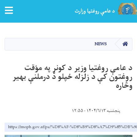
tion
د عامې روغتیا وزارت
اصلي
منځپانګه
دانګل
کور
NEWS
د عامې روغتیا وزیر د کونړ په مؤقت
روغتون کې د زلزله‌ ځپلو د درملنې بهیر
وڅاره
پنجشنبه ۱۴۰۴/۶/۱۳ - ۱۲:۵۵
https://moph.gov.af/ps/%D8%AF-%D8%B9%D8%A7%D9%8