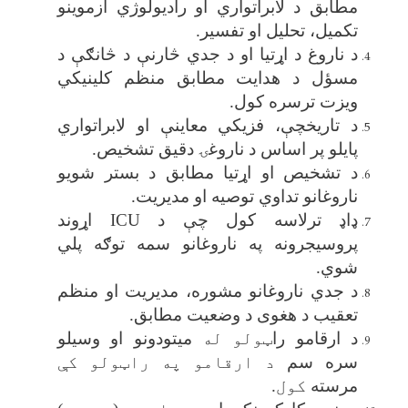
مطابق د لابراتواري او رادیولوژي ازموینو
تکمیل، تحلیل او تفسیر
.
د ناروغ د اړتیا او د جدي څارنې د څانګې د
مسؤل د هدایت مطابق منظم کلینیکي
ویزت ترسره کول
.
د تاریخچې، فزیکي معاینې او لابراتواري
پایلو پر اساس د ناروغۍ دقیق تشخیص
.
د تشخیص او اړتیا مطابق د بستر شویو
ناروغانو تداوي توصیه او مدیریت
.
ډاډ ترلاسه کول چې د
ICU
اړوند
پروسیجرونه په ناروغانو سمه توګه پلي
شوي
.
د جدي‌ ناروغانو مشوره، مدیریت او منظم
تعقیب د هغوی د وضعیت مطابق
.
د ارقامو را
ټولو له
میتودونو او وسیلو
سره سم
د ارقامو په راټولو کې
مرسته
کول.