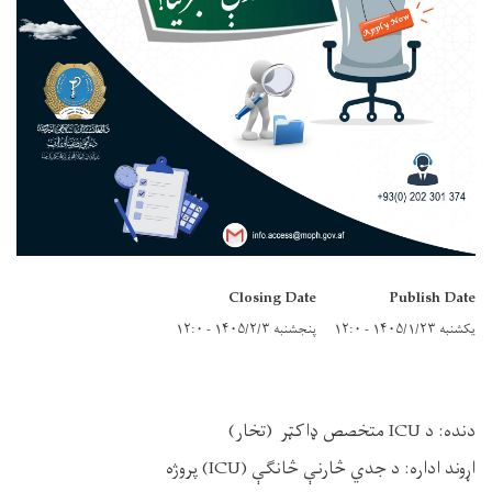
Closing Date
Publish Date
یکشنبه ۱۴۰۵/۱/۲۳ - ۱۲:۰
پنجشنبه ۱۴۰۵/۲/۳ - ۱۲:۰
دنده
:
د
ICU
متخصص
ډاکټر
(تخار)
اړوند اداره
:
د جدي څارنې څانګې
(ICU)
پروژه