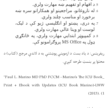
د افهام او تفهیم ښه مهارت ولري
.
له ناروغانو، مراجعینو او همکارانو سره ښه
برخورد او مناسب چلند ولري
.
په دری، پښتو او انګلیسي ژبو کې د لیک،
لوست او وینا عالي مهارت ولري
.
د کمپیوټر ابتدایي مهارت ولري، په ځانګړي
ډول په
MS Office
پروګرامونو کې
.
ریفرینس: د یاد بست د ازموینې پوښتنې به د لاندې مرجع (کتاب) د
محتوا پر بنسټ طرحه کېږي
.
"Paul L. Marino MD PhD FCCM - Marino’s The ICU Book_
Print + Ebook with Updates (ICU Book Marino)-LWW
(2013). (1