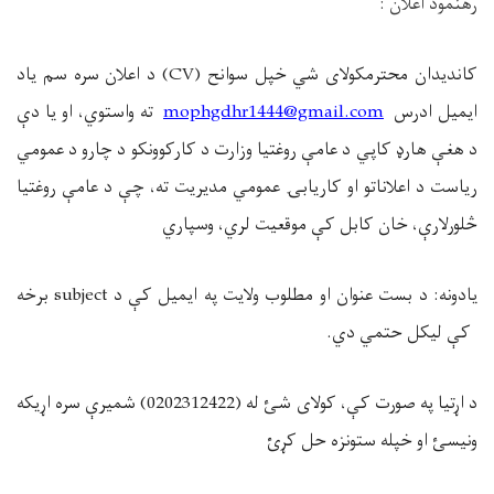
رهنمود اعلان :
کاندیدان محترم
کولای شي خپل سوانح
(CV)
د اعلان سره سم یاد
ایمیل ادرس
mophgdhr1444@gmail.com
ته واستوي، او یا دې
د هغې هارډ کاپي د عامې روغتیا وزارت د کارکوونکو د چارو د عمومي
ریاست د اعلاناتو او کاریابۍ عمومي مدیریت ته، چې د عامې روغتیا
څلورلارې، خان کابل کې موقعیت لري، وسپاري
یادونه: د بست عنوان او مطلوب ولایت په ایمیل کې د
subject
برخه
کې لیکل حتمي دي
.
د اړتیا په صورت کې، کولای شئ له (0202312422) شمیرې سره اړیکه
ونیسئ او خپله ستونزه حل کړئ