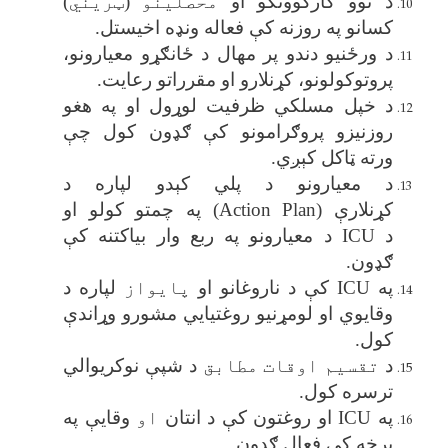
د نوو کارکوونکو او
محصلینو
(ټریني)
کسانو په روزنه کې فعاله ونډه اخیستل
.
د ورځنیو دندو پر مهال د ځانګړو معیارونو،
پروتوکولونو، کړنلارو او مقرراتو رعایت
.
د خپل مسلکي ظرفیت لوړول او په هغو
روزنیزو پروګرامونو کې ګډون کول چې
ورته ټاکل کېږي
.
د معیارونو د پلي کېدو لپاره د
کړنلارې
(Action Plan)
په چمتو کولو او
د
ICU
د معیارونو په ربع وار بیاکتنه کې
ګډون
.
په
ICU
کې د ناروغانو او
پایواز
لپاره د
وقایوي او لومړنیو روغتیايي مشورو وړاندې
کول
.
د
تقسیم اوقات مطابق
د شپې نوکریوالي
ترسره کول
.
په
ICU
او روغتون کې د انتان
او
وقایې په
برخه کې فعال ګډون
.