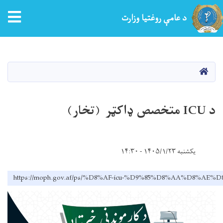
tion
د عامې روغتیا وزارت
اصلي
منځپانګه
دانګل
کور
د ICU متخصص ډاکټر (تخار)
یکشنبه ۱۴۰۵/۱/۲۳ - ۱۴:۳۰
https://moph.gov.af/ps/%D8%AF-icu-%D9%85%D8%AA%D