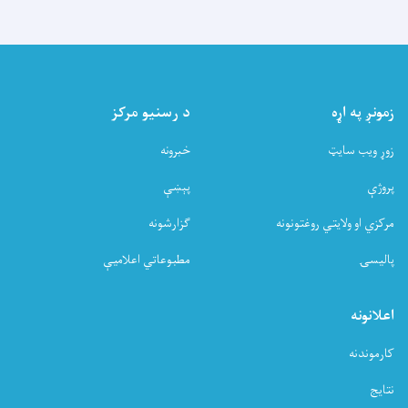
زمونږ په اړه
د رسنیو مرکز
زوړ ویب سایټ
خبرونه
پروژې
پېښې
مرکزي او ولایتي روغتونونه
ګزارشونه
پالیسۍ
مطبوعاتي اعلامیې
اعلانونه
کارموندنه
نتایج