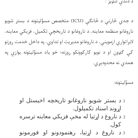
د دندې لنډیز
:
د جدي څارنې د
څانګې
(ICU)
متخصص مسؤلیتونه د بستر شویو
ناروغانو منظم
ه
معاینه، د ناروغانو
د
تاریخچې تکمیل، فزیکي معاینه،
لابراتواري ازموینې، د ناروغانو مدیریت او تداوي، په داخل خدمت روزنو
کې ګډون او د نویو کارکوونکو روزنه؛ خو
یاد
مسؤلیتونه یوازې په
همدې نه محدودېږي
.
مسؤلیتونه
:
د بستر شویو ناروغانو تاریخچه اخیستل او
اړوند اسناد تکمیلول
.
د ناروغ د اړتیا له مخې فزیکي معاینه ترسره
کول
.
د ناروغ د اړتیا، رهنمودونو او فورمونو