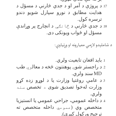
د پروژې د آمر او د جدي څارنې د مسؤل د
هدایت مطابق د نورو سپارل شویو دندو
ترسره کول
.
د جدي څارنې د
څانګې
د انچارج پر وړاندې
مسؤل او ځواب ویونکی دی
.
د شاملېدو لازمي معیارونه او وړتیاوې
:
باید افغان تابعیت ولري
.
د راجستر شو
ي
پوهنتون څخه د معال
وي
طب
MD
سند ولري
.
د عامې روغتیا وزارت یا د لوړو زده کړو
وزارت له‌خوا تصدیق شوی
د
تخصص
سند
ولري
.
د داخله عمومي، جراحي عمومي یا انستیزیا
متخصص وي (
عمومي
داخله متخصص ته
ترجیح ورکول کېږي)
.