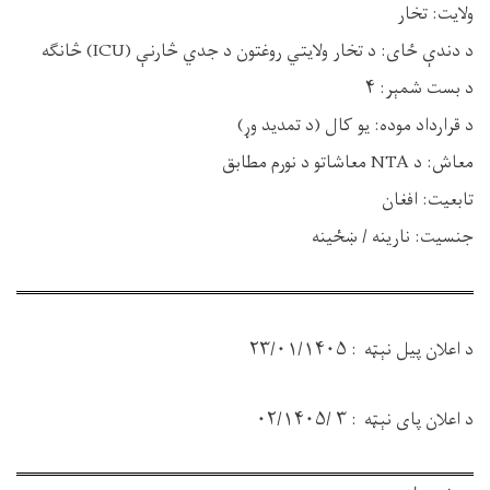
ولایت
: تخار
د دندې ځای
: د تخار ولایتي
روغتون د جدي څارنې
(ICU)
څانګ
ه
د بست شمېر
: ۴
د قرارداد موده
:
یو کال (د تمدید وړ)
معاش
:
د
NTA
معاشاتو
د
نورم مطابق
تابعیت
:
افغان
جنس
یت:
نارینه / ښځینه
د اعلان پیل نېټه
:
۲۳/۰۱/۱۴۰۵
د اعلان پای نېټه
:
۳ /۰۲/۱۴۰۵