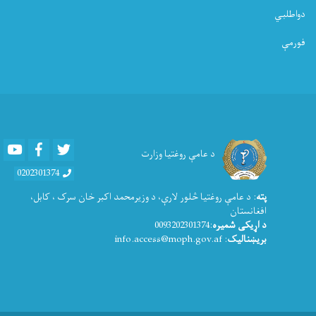
دواطلبي
فورمې
Youtube
Facebook
Twitter
د عامې روغتیا وزارت
0202301374
پته
: د عامې روغتيا څلور لارې، د وزیرمحمد اکبر خان سرک ، کابل،
افغانستان
د اړیکی شمیره
:0093202301374
بریښنالیک
: info.access@moph.gov.af