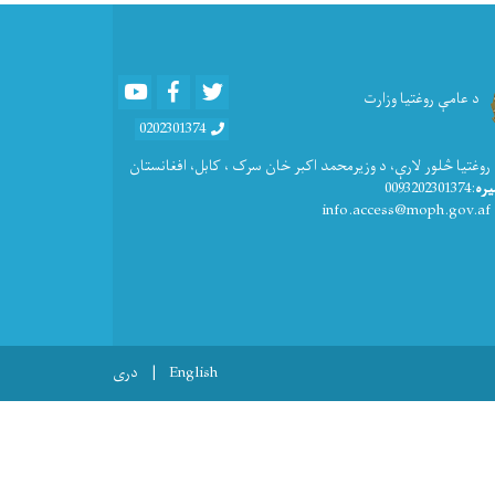
Youtube
Facebook
Twitter
د عامې روغتیا وزارت
0202301374
 روغتيا څلور لارې، د وزیرمحمد اکبر خان سرک ، کابل، افغانستان
یره
:0093202301374
: info.access@
English
دری