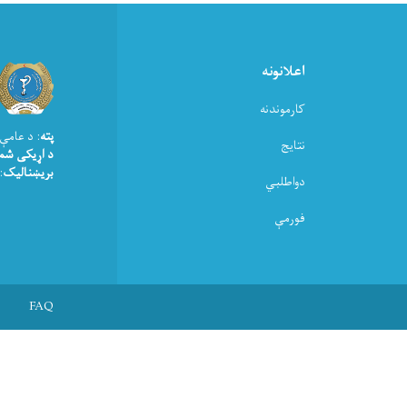
اعلانونه
کارموندنه
پته
: د عامې
نتایج
د اړیکی شم
بریښنالیک
moph.gov.af
دواطلبي
فورمې
Footer menu
FAQ