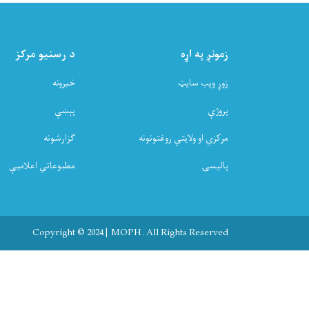
زمونږ په اړه
د رسنیو مرکز
زوړ ویب سایټ
خبرونه
پروژې
پېښې
مرکزي او ولایتي روغتونونه
ګزارشونه
پالیسۍ
مطبوعاتي اعلامیې
Copyright © 2024 | MOPH. All Rights Reserved