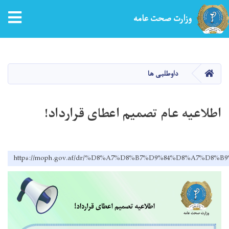
tion
وزارت صحت عامه
Skip
to
main
HOME
داوطلبی ها
content
اطلاعیه عام تصمیم اعطای قرارداد!
https://moph.gov.af/dr/%D8%A7%D8%B7%D9%84%D8%A7