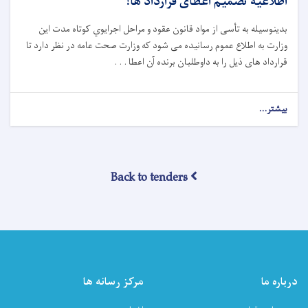
اطلاعیه تصمیم اعطای قرارداد ها!
بدینوسیله به تأسی از مواد قانون عقود و
مراحل
اجرایوي
کوتاه‌
مدت این
وزارت
به اطلاع عموم رسانیده می شود که وزارت صحت عامه در نظر دارد تا
قرارداد های ذیل را به دا
و
طلبان برنده آن اعطا . . .
بیشتر...
about
اطلاعیه
تصمیم
اعطای
قرارداد
Back to tenders
ها!
درباره ما
مرکز رسانه ها