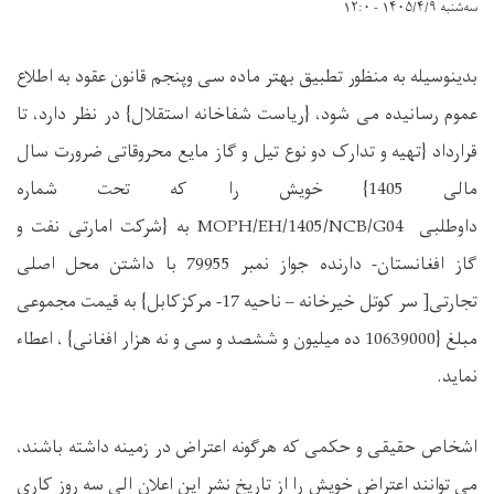
سه‌شنبه ۱۴۰۵/۴/۹ - ۱۲:۰
بدینوسیله به منظور تطبیق بهتر ماده سی وپنجم قانون عقود به اطلاع
عموم رسانیده می شود، {ریاست شفاخانه استقلال} در نظر دارد، تا
قرارداد {تهیه و تدارک دو نوع تیل و گاز مایع محروقاتی ضرورت سال
مالی 1405} خویش را که تحت شماره
داوطلبی
MOPH/EH/1405/NCB/G04
به {شرکت امارتی نفت و
گاز افغانستان- دارنده جواز نمبر 79955 با داشتن محل اصلی
تجارتی[ سر کوتل خیرخانه – ناحیه 17- مرکزکابل} به قیمت مجموعی
مبلغ {10639000 ده میلیون و ششصد و سی و نه هزار افغانی} ، اعطاء
نماید
.
اشخاص حقیقی و حکمی که هرگونه اعتراض در زمینه داشته باشند،
می توانند اعتراض خویش را از تاریخ نشر این اعلان الی سه روز کاری