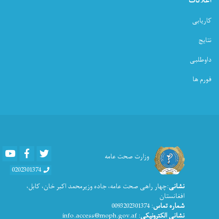
اعلانات
کاریابی
نتایج
داوطلبی
فورم ها
Youtube
Facebook
Twitter
وزارت صحت عامه
0202301374
نشانی
:چهار راهی صحت عامه، جاده وزیرمحمد اکبر خان، کابل،
افغانستان
شماره تماس
: 0093202301374
نشانی الکترونیکی
: info.access@moph.gov.af