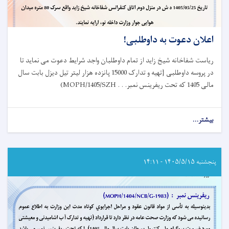
اعلان دعوت به داوطلبی!
ریاست شفاخانه شیخ زاید از تمام داوطلبان واجد شرایط دعوت می نماید تا
در پروسه داوطلبی {تهیه و تدارک 15000 پانزده هزار لیتر تیل دیزل بابت سال
مالی 1405 که تحت ریفرینس نمبر
(MOPH/1405/SZH . . .
بیشتر...
about
اعلان
دعوت
به
داوطلبی!
پنجشنبه ۱۴۰۵/۵/۱۵ - ۱۴:۱۱