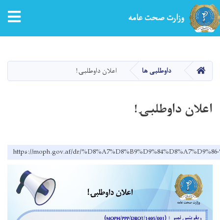
tion
وزارت صحت عامه
Skip
to
main
HOME
داوطلبی ها
اعلان داوطلبۍ!
content
اعلان داوطلبۍ!
https://moph.gov.af/dr/%D8%A7%D8%B9%D9%84%D8%A7%D