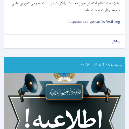
اطلاعیه ثبت‌نام امتحان جواز فعالیت (ایگزیت) رياست عمومی شورای طبی
مربوط وزارت صحت عامه
!
https://nexa.gov.af/ps/exit-reg
بیشتر...
about
اطلاعیه
ثبت‌نام
امتحان
جواز
پنجشنبه ۱۴۰۵/۴/۱۸ - ۱۱:۵۳
فعالیت
(ایگزیت)
رياست
عمومی
شورای
طبی
مربوط
وزارت
صحت
عامه!