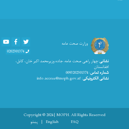
Youtube
Facebook
Twitter
وزارت صحت عامه
0202301374
نشانی
:چهار راهی صحت عامه، جاده وزیرمحمد اکبر خان، کابل،
افغانستان
شماره تماس
: 0093202301374
نشانی الکترونیکی
: info.access@moph.gov.af
Copyright © 2024 | MOPH. All Rights Reserved
Footer menu
FAQ
English
پښتو