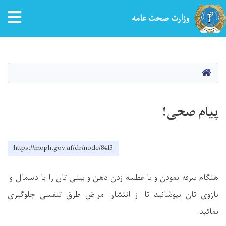
tion
وزارت صحت عامه
Skip
to
main
HOME
content
پیام صحی!
https://moph.gov.af/dr/node/8413
هنگام سرفه نمودن و یا عطسه زدن دهن و بینی تان را با دسمال و
بازوی تان بپوشانید تا از انتشار امراض طرق تنفسی جلوگیری
نمائید
.