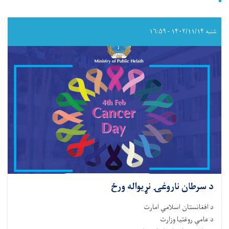
شنبه ۱۴۰۲/۱۱/۱۴ - ۱۶:۵۹
د سرطان ناروغۍ نړیواله ورځ
د افغانستان اسلامي امارت
د عامې روغتیا وزارت