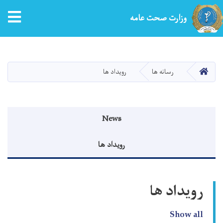
tion
وزارت صحت عامه
Skip
to
main
HOME
رسانه ها
رویداد ها
content
Events menu
News
رویداد ها
رویداد ها
Show all