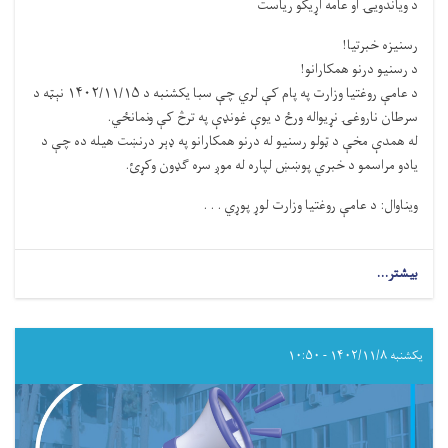
د ویاندویۍ او عامه اړیکو ریاست
رسنیزه خبرتیا!
د رسنیو درنو همکارانو!
د عامې روغتیا وزارت په پام کې لري چې سبا یکشنبه د ۱۴۰۲/۱۱/۱۵ نېټه د
سرطان ناروغۍ نړیواله ورځ د یوې غونډې په ترڅ کې ونمانځي.
له همدې مخې د ټولو رسنیو له درنو همکارانو په ډېر درنښت هیله ده چې د
یادو مراسمو د خبري پوښښ لپاره له موږ سره ګډون وکړئ.
ویناوال: د عامې روغتیا وزارت لوړ پوړي . . .
بیشتر...
یکشنبه ۱۴۰۲/۱۱/۸ - ۱۰:۵۰