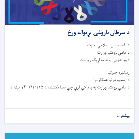
د سرطان ناروغۍ نړیواله ورځ
د افغانستان اسلامي امارت
د عامې روغتیا وزارت
د ویاندویۍ او عامه اړیکو ریاست
رسنیزه خبرتیا!
د رسنیو درنو همکارانو!
د عامې روغتیا وزارت په پام کې لري چې سبا یکشنبه د ۱۴۰۲/۱۱/۱۵ نېټه د
. . .
بیشتر...
about
د
سرطان
ناروغۍ