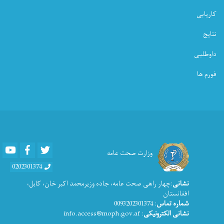
کاریابی
نتایج
داوطلبی
فورم ها
Youtube
Facebook
Twitter
وزارت صحت عامه
0202301374
نشانی
:چهار راهی صحت عامه، جاده وزیرمحمد اکبر خان، کابل،
افغانستان
شماره تماس
: 0093202301374
نشانی الکترونیکی
: info.access@moph.gov.af