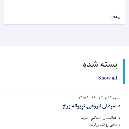
بیشتر...
about
رسنیزه
خبرتیا!
بسته شده
Show all
شنبه ۱۴۰۲/۱۱/۱۴ - ۱۶:۵۹
د سرطان ناروغۍ نړیواله ورځ
د افغانستان اسلامي امارت
د عامې روغتیا وزارت