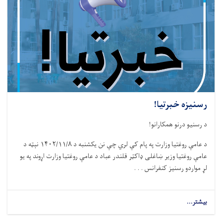
رسنیزه خبرتیا!
د رسنیو درنو همکارانو!
د عامې روغتیا وزارت په پام کې لري چې نن يکشنبه د ۱۴۰۲/۱۱/۸ نېټه د
عامې روغتيا وزير ښاغلی ډاکټر قلندر عباد د عامې روغتيا وزارت اړوند په يو
لړ مواردو رسنيز کنفرانس . . .
بیشتر...
about
رسنیزه
خبرتیا!