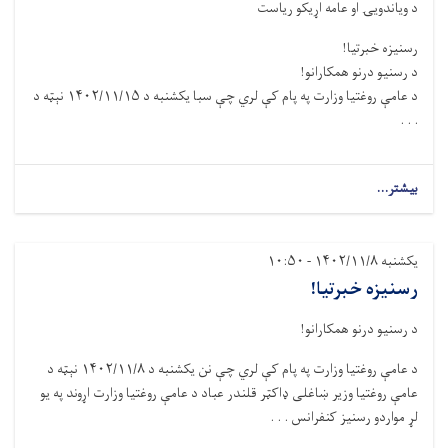
د ویاندویۍ او عامه اړیکو ریاست
رسنیزه خبرتیا!
د رسنیو درنو همکارانو!
د عامې روغتیا وزارت په پام کې لري چې سبا یکشنبه د ۱۴۰۲/۱۱/۱۵ نېټه د
. . .
بیشتر...
یکشنبه ۱۴۰۲/۱۱/۸ - ۱۰:۵۰
رسنیزه خبرتیا!
د رسنیو درنو همکارانو!
د عامې روغتیا وزارت په پام کې لري چې نن يکشنبه د ۱۴۰۲/۱۱/۸ نېټه د
عامې روغتيا وزير ښاغلی ډاکټر قلندر عباد د عامې روغتيا وزارت اړوند په يو
لړ مواردو رسنيز کنفرانس . . .