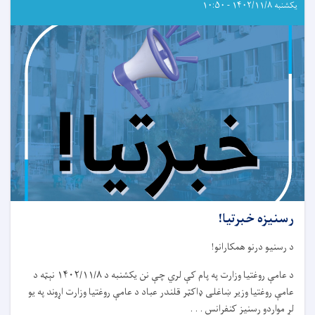
نړیواله
یکشنبه ۱۴۰۲/۱۱/۸ - ۱۰:۵۰
ورځ
رسنیزه خبرتیا!
د رسنیو درنو همکارانو!
د عامې روغتیا وزارت په پام کې لري چې نن يکشنبه د ۱۴۰۲/۱۱/۸ نېټه د
عامې روغتيا وزير ښاغلی ډاکټر قلندر عباد د عامې روغتيا وزارت اړوند په يو
لړ مواردو رسنيز کنفرانس . . .