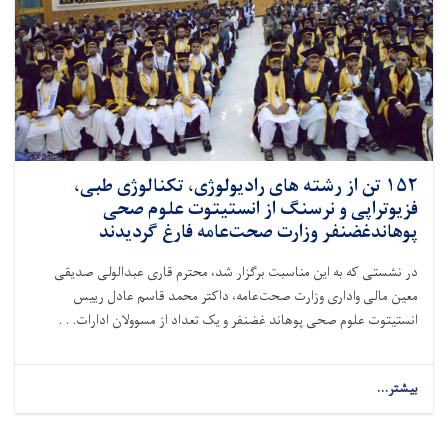
۱۵۲ تن از رشته های رادیولوژی، تکنالوژی طبی،
فزیوتراپی و نرسنگ از انستیتوت علوم صحی
پوهاندغضنفر وزارت صحت‌عامه فارغ گردیدند
در نشستی که به این مناسبت برگزار شد، محترم قاری عبدالولی صدیقی
معین مالی واداری وزارت صحت‌عامه، داکتر محمد قاسم عادل رییس
انستیتوت علوم صحی پوهاند غضنفر و یک تعداد از مسوولان ادارات. . .
بیشتر...
about
۱۵۲
تن