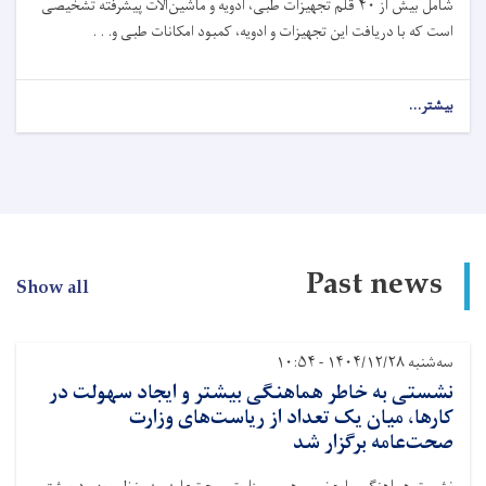
شامل بیش از ۴۰ قلم تجهیزات طبی، ادویه و ماشین‌آلات پیشرفته تشخیصی
است که با دریافت این تجهیزات و ادویه، کمبود امکانات طبی و. . .
بیشتر...
about
کمیته
بین‌المللی
صلیب
سرخ،
به
ارزش
حدود
Past news
۵۰۰
Show all
هزار
دالر
امریکایی،
سه‌شنبه ۱۴۰۴/۱۲/۲۸ - ۱۰:۵۴
تجهیزات
طبی،
نشستی به خاطر هماهنگی بیشتر و ایجاد سهولت در
ادویه
کارها، میان یک تعداد از ریاست‌های وزارت
و
صحت‌عامه برگزار شد
وسایل
تشخیصی