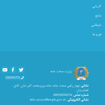
کاریابی
نتایج
داوطلبی
فورم ها
Youtube
Facebook
Twitter
وزارت صحت عامه
0202301374
نشانی
:چهار راهی صحت عامه، جاده وزیرمحمد اکبر خان، کابل،
افغانستان
شماره تماس
: 0093202301374
نشانی الکترونیکی
: info.access@moph.gov.af