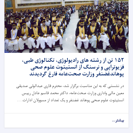
تغذیه
با
شیر
مادر
گرامی‌داشت
به
عمل
آمد
۱۵۲ تن از رشته های رادیولوژی، تکنالوژی طبی،
فزیوتراپی و نرسنگ از انستیتوت علوم صحی
پوهاندغضنفر وزارت صحت‌عامه فارغ گردیدند
در نشستی که به این مناسبت برگزار شد، محترم قاری عبدالولی صدیقی
معین مالی واداری وزارت صحت‌عامه، داکتر محمد قاسم عادل رییس
انستیتوت علوم صحی پوهاند غضنفر و یک تعداد از مسوولان ادارات. . .
بیشتر...
about
۱۵۲
تن