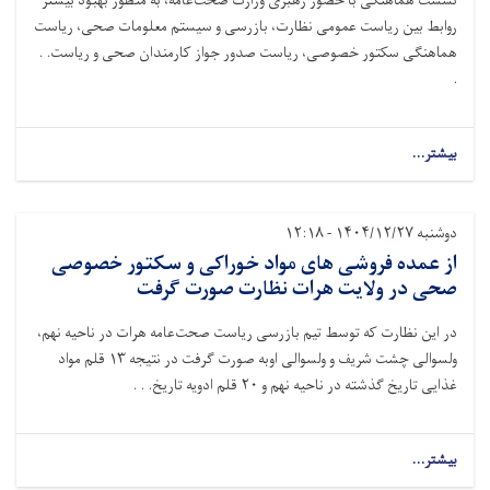
نشست هماهنگی با حضور رهبری وزارت صحت‌عامه، به منظور بهبود بیشتر
به
روابط بین ریاست عمومی نظارت، بازرسی و سیستم معلومات صحی، ریاست
ریاست
هماهنگی سکتور خصوصی، ریاست صدور جواز کارمندان صحی و ریاست. .
صحت‌عامه
ولایت
.
بغلان
کمک
کرد
بیشتر...
دوشنبه ۱۴۰۴/۱۲/۲۷ - ۱۲:۱۸
از عمده فروشی های مواد خوراکی و سکتور خصوصی
صحی در ولایت هرات نظارت صورت گرفت
در این نظارت که توسط تیم بازرسی ریاست صحت‌عامه هرات در ناحیه نهم،
ولسوالی چشت شریف و ولسوالی اوبه صورت گرفت در نتیجه
۱۳
قلم مواد
غذایی تاریخ گذشته در ناحیه نهم و
۲۰
قلم ادویه تاریخ. . .
بیشتر...