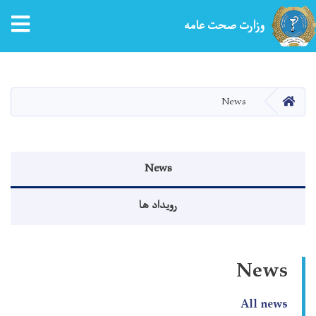
tion
وزارت صحت عامه
Skip
to
main
HOME
News
content
Events menu
News
رویداد ها
News
All news