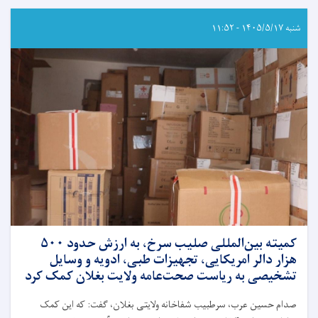
از
رشته
شنبه ۱۴۰۵/۵/۱۷ - ۱۱:۵۲
های
رادیولوژی،
تکنالوژی
طبی،
فزیوتراپی
و
نرسنگ
از
انستیتوت
علوم
صحی
پوهاندغضنفر
وزارت
صحت‌عامه
فارغ
کمیته بین‌المللی صلیب سرخ، به ارزش حدود ۵۰۰
گردیدند
هزار دالر امریکایی، تجهیزات طبی، ادویه و وسایل
تشخیصی به ریاست صحت‌عامه ولایت بغلان کمک کرد
صدام حسین عرب، سرطبیب شفاخانه ولایتی بغلان، گفت: که این کمک