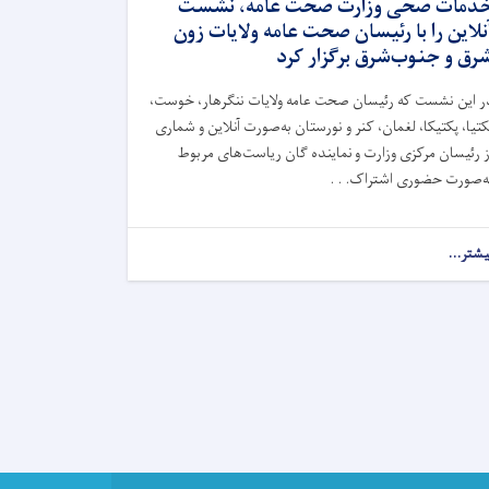
دمات صحی وزارت صحت عامه، نشست
نلاین را با رئیسان صحت عامه ولایات زون
رق و جنوب‌‌شرق برگزار کرد
ر این نشست که رئیسان صحت عامه ولایات ننگرهار، خوست،
کتیا، پکتیکا، لغمان، کنر و نورستان به‌صورت آنلاین و شماری
ز رئیسان مرکزی وزارت و نماینده گان ریاست‌های مربوط
ه‌صورت حضوری اشتراک. . .
یشتر...
about
محترم
مولوی
عبدالولی
حقانی،
معین
عرضه
خدمات
صحی
وزارت
صحت