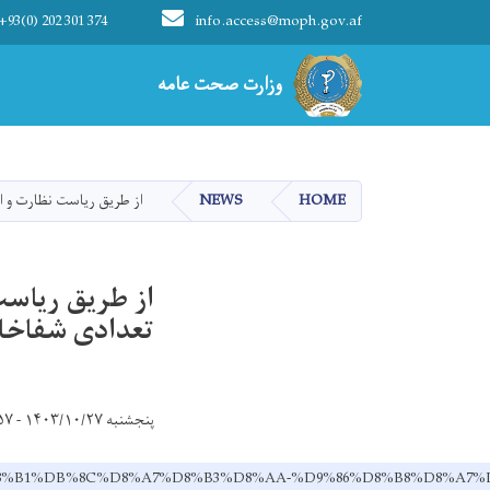
+93(0) 202 301 374
info.access@moph.gov.af
Main navigation
وزارت صحت عامه
وزارت صحت عامه
HOME
NEWS
از طریق ریاست نظارت و 
از طریق ریاست
تعدادی شفاخا
پنجشنبه ۱۴۰۳/۱۰/۲۷ - ۱۱:۵۷
C%D9%82-%D8%B1%DB%8C%D8%A7%D8%B3%D8%AA-%D9%86%D8%B