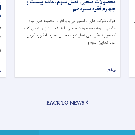
محصولات صحی، فصل سوم، ماده بیست و
خ
چهارم فقره سیزدهم
آ
ش
هرگاه شرکت های ترانسپورتی و یا افراد، محموله های مواد
د
غذایی، ادویه و محصولات صحی را به افغانستان وارد می کنند
پ
که جواز نامهٔ رسمی تجارت و همچنین اجازه نامهٔ وارد کردن
ا
مواد غذاییٔ ادویه و. . .
ب
بیشتر...
about
ب
قانون
جلوگیری
از
قاچاق
مواد
BACK TO NEWS
غذایی،
ادویه
و
محصولات
صحی،