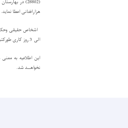
هزارافغانی اعطا نماید
.
اشخاص حقیقی وحکمی ک
الی 3 روز کاری طورکتبی توام با دلایل آن به مدیریت خدمات آمریت انستیتوت ملی رادیولوژی ارایه نمایند
این اطلاعیه به معنی ع
نخواهــد شد
.