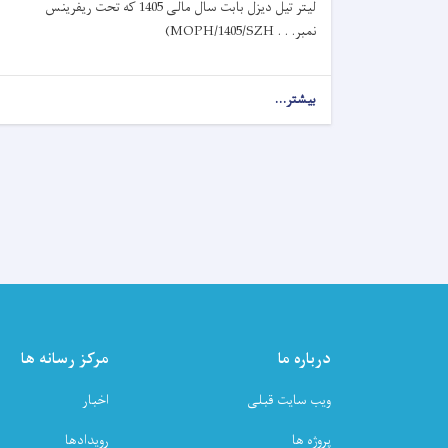
لیتر تیل دیزل بابت سال مالی 1405 که تحت ریفرینس
نمبر
(MOPH/1405/SZH . . .
بیشتر...
about
اعلان
دعوت
به
داوطلبی!
درباره ما
مرکز رسانه ها
ویب سایت قبلی
اخبار
پروژه ها
رویدادها