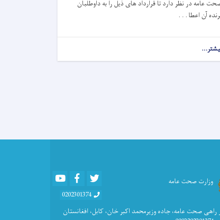
حت عامه در نظر دارد تا قرارداد های ذیل را به دا
و
طلبان
رنده آن اعطا . . .
یشتر...
about
اطلاعیه
تصمیم
اعطای
قرارداد
ها!
Youtube
Facebook
Twitter
وزارت صحت عامه
0202301374
 راهی صحت عامه، جاده وزیرمحمد اکبر خان، کابل، افغانستان