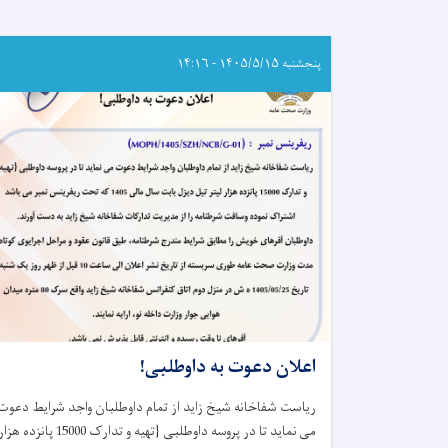
پنجشنبه ۱۴۰۵/۵/۱۵ - ۱۴:۱۶
اعلان دعوت به داوطلبی!
ریاست شفاخانه شیخ زاید از تمام داوطلبان واجد شرایط دعوت
می نماید تا در پروسه داوطلبی {تهیه و تدارک 15000 پانزده هز