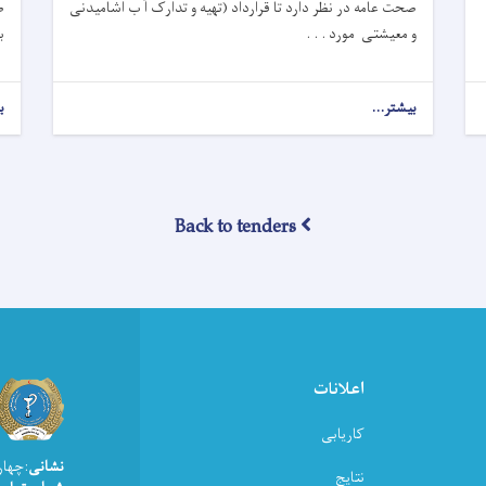
صحت عامه در نظر دارد تا قرارداد (تهیه و تدارک آ ب اشامیدنی
ص
و معیشتی مورد . . .
ب
بیشتر...
about
ب
اطلاعیه
تصمیم
اعطای
قرارداد!
Back to tenders
اعلانات
کاریابی
نشانی
:چهار
نتایج