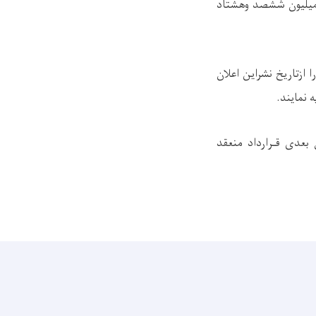
ناحیه دوم شهر کابل موقعیت دارد به قیمت مجموع مبلغ (2680000) دو میلیون ششصد وهشتاد
زتاریخ نشراین اعلان
.
 بعدی قـرارداد منعقد