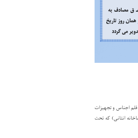
است شقاخانه انتانی از تمام داوطلبان واجد شرایط دعوت می نماید تا در پروسه داوطلبی ( 41 قلم اجناس و تجهیزات
خانه انتانی) که تحت