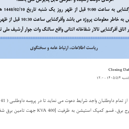
Closing Da
ه ۱۴۰۵/۵/۴ - ۱۲:۰
ری
ج برق، قسم کمپک استیشن به ظرفیت {400
KVA
جهت تامین برق شفا