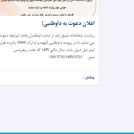
اعلان دعوت به داوطلبی!
ریاست شفاخانه شیخ زاید از تمام داوطلبان واجد شرایط دعوت
می نماید تا در پروسه داوطلبی {تهیه و تدارک 15000 پانزده هز
لیتر تیل دیزل بابت سال مالی 1405 که تحت ریفرینس
نمبر
(MOPH/1405/SZH . . .
بیشتر...
about
اعلان
دعوت
به
داوطلبی!