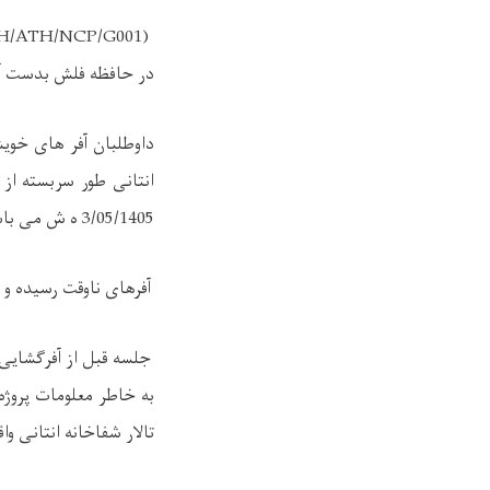
H/ATH/NCP/G001)
در حافظه فلش بدست آو
داوطلبان آفر های خویش
3/05/1405 ه ش می باشد در مدیریت شفاخانه انتانی واقع سالنگ وات جوار آرشیف ملی، ارایه نمایند
آفرهای ناوقت رسیده و 
تالار شفاخانه انتانی و