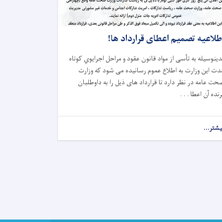
طلاعیه تصمیم اعطای قرارداد ها!
دینوسیله به تأسی از مواد قانون عقود و
مراحل
اجرایوي
کوتاه‌
دت این وزارت
به اطلاع عموم رسانیده می شود که وزارت
حت عامه در نظر دارد تا قرارداد های ذیل را به دا
و
طلبان
رنده آن اعطا . . .
یشتر...
about
اطلاعیه
تصمیم
اعطای
قرارداد
ها!