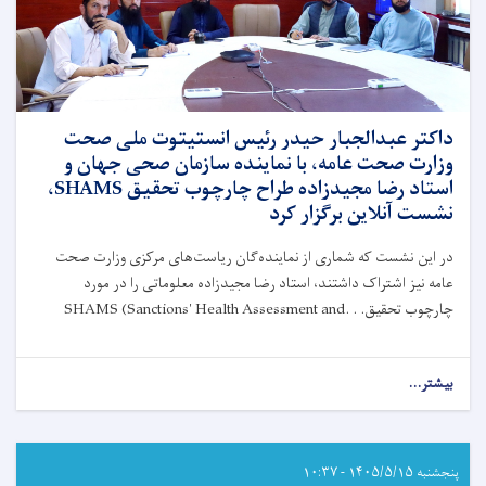
در
ننگرهار
امضا
کرد
داکتر عبدالجبار حیدر رئیس انستیتوت ملی صحت
وزارت صحت عامه، با نماینده سازمان صحی جهان و
استاد رضا مجیدزاده طراح چارچوب تحقیق SHAMS،
نشست آنلاین برگزار کرد
در این نشست که شماری از نماینده‌گان ریاست‌های مرکزی وزارت صحت
عامه نیز اشتراک داشتند، استاد رضا مجیدزاده معلوماتی را در مورد
چارچوب تحقیق
SHAMS (Sanctions' Health Assessment and. . .
بیشتر...
about
داکتر
عبدالجبار
حیدر
رئیس
پنجشنبه ۱۴۰۵/۵/۱۵ - ۱۰:۳۷