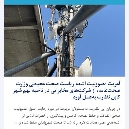
انستیتوت
ملی
صحت
وزارت
صحت
عامه،
با
نماینده
سازمان
صحی
جهان
و
استاد
رضا
مجیدزاده
آمریت مصوونیت اشعه ریاست صحت محیطی وزارت
طراح
صحت‌عامه، از شرکت‌های مخابراتی در ناحیه نهم شهر
چارچوب
کابل نظارت به‌عمل آورد
تحقیق
SHAMS،
در جریان این نظارت، به مسئولان مربوطه در مورد رعایت اصول مصوونیت
نشست
صحی، نظافت و حفظ‌الصحه، کاهش و پیشگیری از خطرات ناشی از
آنلاین
برگزار
اشعه‌های مضر، هدایات لازم ارائه شد تا صحت شهروندان حفظ شده و. . .
کرد