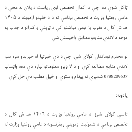
ټاکل شوې ده، چې د اکمال تخصص لوی ریاست د پلان له مخې د
عامې روغتیا وزارت د تخصص برنامې ته د داخلېدو ازموینه د
۱۴۰۵
هـ ش کال د عقرب یا قوس میاشتو کې د ټرېني ډاکترانو د جذب په
موخه د لاندې منابعو مطابق واخیستل شي
.
نو محترم نوماندان کولای شي، چې د دې خبرتیا له خپرېدو سره سم
لاندې منابع مطالعه کړي او د لا ډېرو معلوماتو لپاره دې دغه واټساپ
0788209637 شمېرې ته پیغام واستوي او خپل مطلب دې حل کړي
.
یادونه
:
تاسې کولای شئ، د عامې روغتیا وزارت د
۱۴۰۶
هـ ش کال د
تخصص برنامې د شمولیت ازموینې ریفرنسونه د عامې روغتیا وزارت له