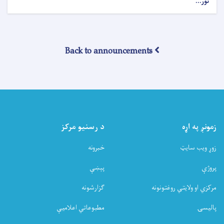
نور...
about
د
عامې
روغتیا
وزارت
Back to announcements
خبرتیا!
زمونږ په اړه
د رسنیو مرکز
زوړ ویب سایټ
خبرونه
پروژې
پېښې
مرکزي او ولایتي روغتونونه
ګزارشونه
پالیسۍ
مطبوعاتي اعلامیې