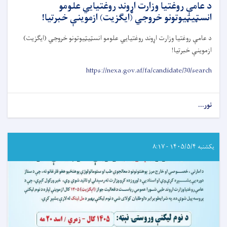
د عامې روغتيا وزارت اړوند روغتيايي علومو
انسټيټيوتونو خروجي (ايګزيت) ازموينې خبرتيا!
د عامې روغتيا وزارت اړوند روغتيايي علومو انسټيټيوتونو خروجي (ايګزيت)
ازموينې خبرتيا
!
https://nexa.gov.af/fa/candidate/30/search
نور...
about
د
عامې
روغتيا
وزارت
یکشنبه ۱۴۰۵/۵/۴ - ۸:۱۷
اړوند
روغتيايي
علومو
انسټيټيوتونو
خروجي
(ايګزيت)
ازموينې
خبرتيا!