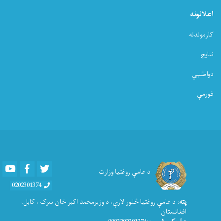
اعلانونه
کارموندنه
نتایج
دواطلبي
فورمې
Youtube
Facebook
Twitter
د عامې روغتیا وزارت
0202301374
پته
: د عامې روغتيا څلور لارې، د وزیرمحمد اکبر خان سرک ، کابل،
افغانستان