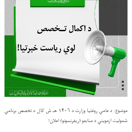
موضوع: د عامې روغتیا وزارت د
۱۴۰۶
هـ ش کال د تخصص برنامې
شمولیت ازموینې د منابعو (ریفرنسونو) اعلان
!