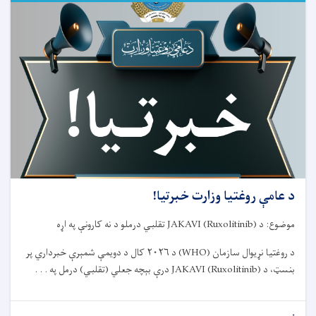
ایګزیت
ازموینې
د
نوم
لیکنې
خبرتیا!
د عامې روغتیا وزارت خبرتیا!
موضوع: د
JAKAVI (Ruxolitinib)
تقلبي درملو د نه کارونې په اړه
د روغتیا نړیوال سازمان
(WHO)
د
۲۰۲۶
کال د دویمې شمېرې خبرداري پر
بنسټ، د
JAKAVI (Ruxolitinib)
درې بېچه جعلي (تقلبي) درمل په . . .