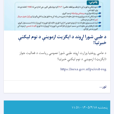
د طبي شورا اړوند د ایګزیت ازموینې د نوم لیکنې
خبرتیا!
د عامې روغتیا وزارت اړوند طبي شورا عمومي رياست د فعاليت جواز
(اېګزيټ) ازموينې د نوم ليکنې خبرتيا
!
https://nexa.gov.af/ps/exit-reg
نور...
about
د
طبي
شورا
اړوند
پنجشنبه ۱۴۰۵/۴/۱۸ - ۱۱:۵۱
د