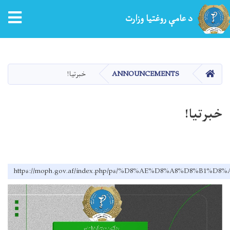
tion
د عامې روغتیا وزارت
اصلي
منځپانګه
دانګل
کور
ANNOUNCEMENTS
خبرتیا!
خبرتیا!
https://moph.gov.af/index.php/ps/%D8%AE%D8%A8%D8%B1%D