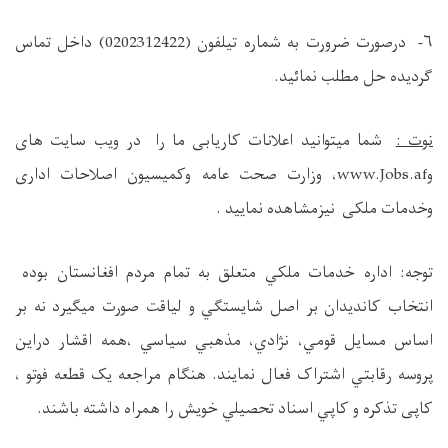
۶-
درصورت ضرورت به شماره تيلفون (
0202312422
) داخل تماس
گردیده حل مطلب نمائید.
نوت :
شما میتوانید اعلانات کاریابی ما را در ویب سایت های
و
www.Jobs.af
، وزارت صحت عامه وکمیسیون اصلاحات اداری
وخدمات ملکی نیزمشاهده نمایید .
توجه: اداره خدمات ملکي متعلق به تمام مردم افغانستان بوده
انتخاب کانديدان بر اصل شايستگي و لياقت صورت ميگيرد نه بر
اساس مسايل قومي، نژادي، مذهبي سياسي ،همه اقشار دراين
پروسه رقابتي اشتراک فعال نمايند. هنگام مراجعه يک قطعه فوتو ،
کاپی تذکره و کاپي اسناد تحصيلي خويش را همراه داشته باشند.