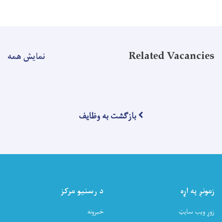
Related Vacancies
نمایش همه
بازگشت به وظایف
زمونږ په اړه
د رسنیو مرکز
زوړ ویب سایټ
خبرونه