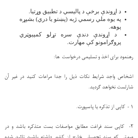
د اړوندې برخې د پالیسي د تطبیق وړتیا
.
په یوه ملي رسمي ژبه (پښتو یا دري) بشپړه
پوهه
.
د اړوندې دندې سره تړلو کمپیوټري
پروګرامونو کې مهارت
.
رهنمود برای اخذ و تسلیمی درخواست
ها:
اشخاص واجد شرایط نکات ذیل را جدا مراعات کنید در غیر آن
شارلست نخواهد گردید.
۱ - کاپی از تذکره یا پاسپورت.
۲- کاپی سند فراغت مطابق مواصفات بست متذکره باشد و در
صورتی که سند تحصیلی خارج از کشور داشته باشید تائید شده