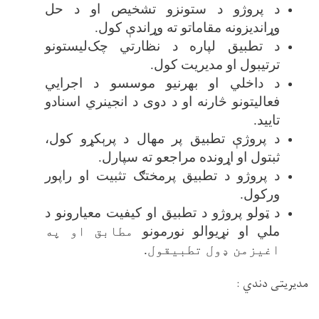
د پروژو د ستونزو تشخیص او د حل
وړاندیزونه مقاماتو ته وړاندې کول
.
د تطبیق لپاره د نظارتي چک‌لیستونو
ترتیبول او مدیریت کول
.
د داخلي او بهرنیو موسسو د اجرایي
فعالیتونو څارنه او د دوی د انجینري اسنادو
تایید
.
د پروژې تطبیق پر مهال د پرېکړو کول،
ثبتول او اړونده مراجعو ته سپارل
.
د پروژو د تطبیق پرمختګ تثبیت او راپور
ورکول
.
د ټولو پروژو د تطبیق او کیفیت معیارونو د
ملي او نړیوالو نورمونو
مطابق او په
اغیزمن ډول تطبیقول.
مدیریتی دندي
: