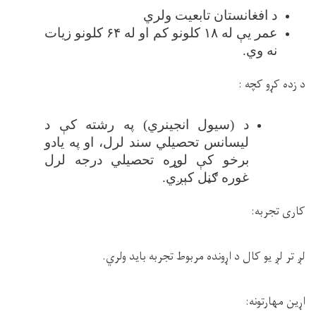
د افغانستان تابعیت ولري
عمر یې له
۱۸
کلونو کم او له
۶۴
کلونو زیات
نه وي
.
د زده کړو کچه
:
د (سیول انجینري) په رشته کې د
لیسانس تحصیلي سند لرل، او په یادو
برخو کې لوړه تحصیلي درجه لرل
غوره ګڼل کېږي
.
کاری تجربه:
لږ تر لږ یو کال د اړونده مربوط تجربه باید ولري.
اړین مهارتونه
: