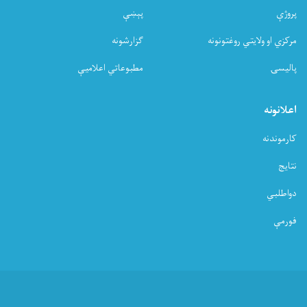
پروژې
پېښې
مرکزي او ولایتي روغتونونه
ګزارشونه
پالیسۍ
مطبوعاتي اعلامیې
اعلانونه
کارموندنه
نتایج
دواطلبي
فورمې