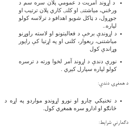
د اړوند امریت د عمومي پلان سره سم د
ورځني، میاشتنۍ او کلنۍ کاري پلان ترتیب او
جوړول، د ټاکل شویو اهدافو د ترلاسه کولو
لپاره
.
.
د اړوندې برخې د فعالیتونو او لاسته راوړنو
میاشتنی، ربعوار، کلنی او په اړتیا کې راپور
وړاندې کول
نورې دندې د اړوند آمر لخوا ورته د ترسره
کولو لپاره سپارل کېږي
.
د همغږۍ دندې
:
د تخنیکي چارو او نورو اړوندو مواردو په اړه د
څانګو او ادارو سره همغږي کول
.
دګمارني شراېط
: