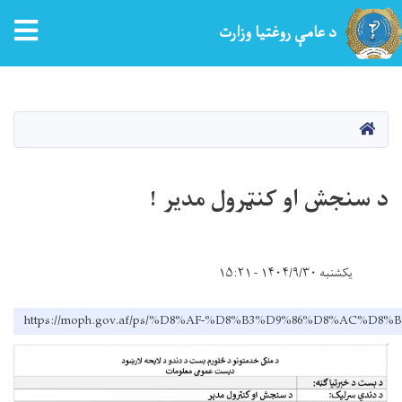
tion
د عامې روغتیا وزارت
اصلي
منځپانګه
دانګل
کور
د سنجش او کنټرول مدیر !
یکشنبه ۱۴۰۴/۹/۳۰ - ۱۵:۲۱
https://moph.gov.af/ps/%D8%AF-%D8%B3%D9%86%D8%AC