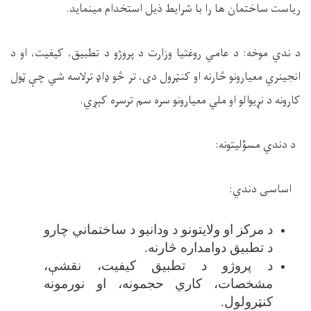
ریاست ساختمان ها را با شرایط ذیل استخدام مینماید.
د ندي موخه:
د عامي روغتیا وزارت د
پروژو د تطبیق، کیفیت، او د
انجینري معیارونو څارنه او کنټرول دی،
تر
څو ډاډ ترلاسه شي چې ټول
کارونه د نړیوالو او ملي معیارونو سره سم ترسره کېږي
.
د دند
ي
مسؤلیتونه
:
اساسی
دندي
:
د مرکز او ولایتونو د ودانیو د ساختماني چارو
د تطبیق دوامداره څارنه
.
د پروژو د تطبیق کیفیت، نقشې،
مشخصات، کاري حجمونه، او نورمونه
کنټرولول
.