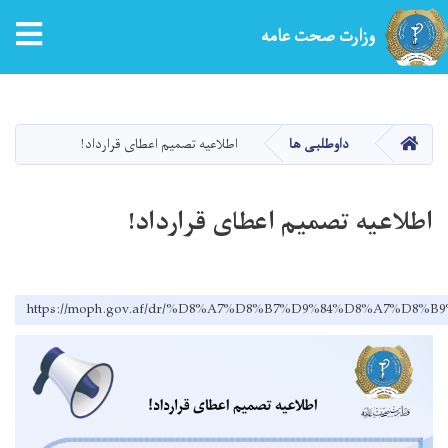
tion
وزارت صحت عامه
Skip
to
main
HOME
داوطلبی ها
اطلاعیه تصمیم اعطای قرارداد!
content
اطلاعیه تصمیم اعطای قرارداد!
https://moph.gov.af/dr/%D8%A7%D8%B7%D9%84%D8%A7