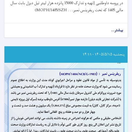
در پروسه داوطلبی {تهیه و تدارک 15000 پانزده هزار لیتر تیل دیزل بابت سال
مالی 1405 که تحت ریفرینس نمبر
(MOPH/1405/SZH . . .
بیشتر...
about
اعلان
دعوت
به
داوطلبی!
پنجشنبه ۱۴۰۵/۵/۱۵ - ۱۴:۱۱