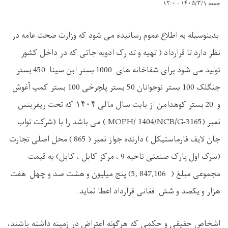
جمعه ۱۴۰۵/۳/۱ - ۱۲:۰
بدینوسیله به اطلاع عموم رسانیده می شود که وزارت صحت عامه در
نظر دارد تا قرارداد
( تهیه و تدارک
ادویه
جاتی
که در داخل کشور
تولید می
شود برای شفاخانه های
1000
بستر ابن سینا
450
بستر
جن
گ
لک
100
بستر نوجوان
ان
50
بستر پلچرخی
100
بستر کمپ
آ
غوش
و
20
بستر کوهدامن
از بابت سال مالی ۱۴۰۴ که تحت ریفرینس
نمبر (
MOPH/ 1404/NCB/G-3165
) می باشد
را
با (
شرکت تواب
جان لایف فارماستیکل
) دارنده جواز نمبر (
865
) محل اصلی تجارت
(
سرک اول پارک صنعتی ناحیه
9
، مرکز کابل ، کابل
) به قیمت
مجموعی مبلغ (
5, 847,106
) پنج میلیون و
هشت
صد
و چهل هفت
هزار و
یک
صد و
شش
افغانی قرارداد
اعطا نماید.
اشخاص حقیقی و حکمی که هرگونه اعتراض در زمینه داشته باشند،