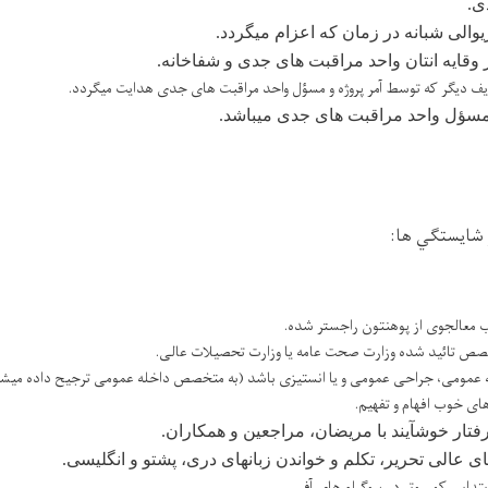
ی.
یوالی شبانه در زمان که اعزام میگردد.
وقایه انتان واحد مراقبت های جدی و شفاخانه.
یف دیگر که توسط آمر پروژه و مسؤل واحد مراقبت های جدی هدایت میگردد.
مسؤل واحد مراقبت های جدی میباشد.
 شايستگي ها:
معالجوی از پوهنتون راجستر شده.
ص تائید شده وزارت صحت عامه یا وزارت تحصیلات عالی.
مومی، جراحی عمومی و یا انستیزی باشد (به متخصص داخله عمومی ترجیح داده میشو
ی خوب افهام و تفهیم.
تار خوشآیند با مریضان، مراجعین و همکاران.
 عالی تحریر، تکلم و خواندن زبانهای دری، پشتو و انگلیسی.
تدایی کمپیوتر در پروگرام های آفیس.