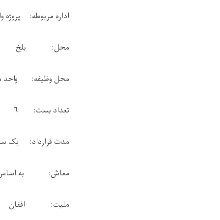
اداره مربوطه: پروژه وا
محل: بلخ
محل وظیفه: واحد مرا
تعداد بست: ۶
مدت قرارداد: یک سال
معاش: به اساس نور
ملیت: افغان