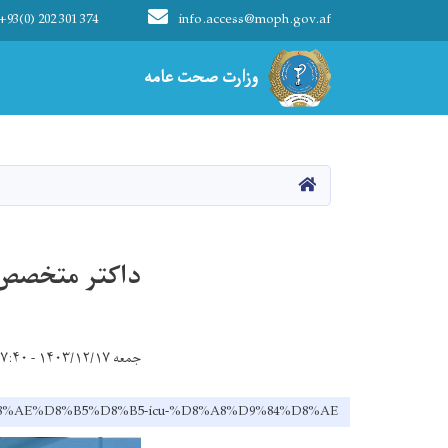
+93(0) 202 301 374
info.access@moph.gov.af
Main navigation
وزارت صحت عامه
وزارت صحت عامه
HOME
داکتر متخصص ICU بل
جمعه ۱۴۰۳/۱۲/۱۷ - ۱۷:۴۰
D8%AE%D8%B5%D8%B5-icu-%D8%A8%D9%84%D8%AE