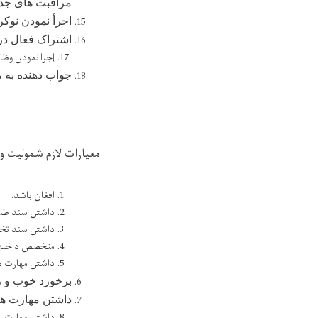
مراقبت های جد
اجرأ نمودن نوکر
اشتراک فعال در 
إجرا نمودن وظا
جواب دهنده به 
معيارات لازم شموليت و
افغان باشد.
داشتن سند طب 
داشتن سند تخص
متخصص داخله ع
داشتن مهارت ها
برخورد خوب و رف
داشتن مهارت های
داشتن مهارت اب