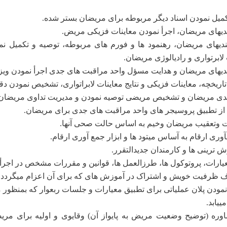
کمیل نمودن اسناد دیگر مربوطه برای مریضان بستر شده.
ندیهای مریضان، اجرأ نمودن معاینات فزیکی مریض.
ندیهای مریضان، رهنمود ها و فورم های مربوطه، توصیه و تکمیل نم
ابرتواری و رادیالوژی مریضان.
ندیهای مریضان و هدایت مسؤل واحد مراقبت های جدی اجرأ نمودن و
اریخچه، معاینات فزیکی و نتایج معاینات لابراتواری، تشخیص نمودن 
ندی مریضان و تشخیص مریضی توصیه نمودن و مدیریت تداوی مریضان
ز تطبیق پروسیجر های واحد مراقبت های جدی برای مریضان.
 وتعقیب مریضان وخیم به اساس حالت صحی آنها.
ری ارقام به آساس میتود ها و ابزار جمع آوری ارقام.
 ترینی ها و کارمندان جدیدالتقرر.
یارات، پروتوکول ها، طرزالعمل ها، قوانین و مقررات مشخص در اجرأ
 ظرفیت خویش و اشتراک در آموزش های که برای آن اعزام میگردد.
نمودن پلان عملیاتی برای تطبیق معیارات و جلسات ربعوار که بمنظور 
ییابد.
وره (توضیح وضعیت مریض به پایواز آن) وقایوی و اولیه برای مری