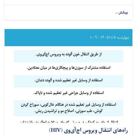
بیشتر...
about
از
آغاز
سال
۱۴۰۴
چهارشنبه ۱۴۰۵/۱/۵ - ۱۰:۹
هـ
ش
تا
اکنون،
بیش
از
۲۴۳۴
عملیات
جراحی
موفقانه،
در
شفاخانه
فاطمه
بیات
ولایت
راه‌های انتقال ویروس اچ‌آی‌وی (HIV)
هلمند،