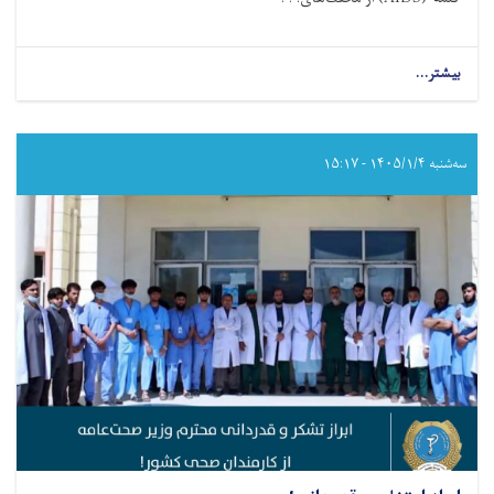
بیشتر...
about
ایدز
(AIDS)
چه
نوع
سه‌شنبه ۱۴۰۵/۱/۴ - ۱۵:۱۷
بیماری
است؟