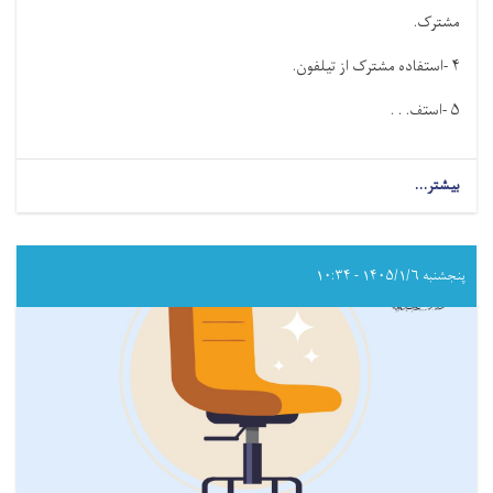
مشترک
.
۴
-
استفاده مشترک از تیلفون
.
۵
-
استف. . .
بیشتر...
about
از
این
راه‌ها،
ویروس
پنجشنبه ۱۴۰۵/۱/۶ - ۱۰:۳۴
اچ‌آی‌وی
(HIV)
انتقال
نمی‌یابد