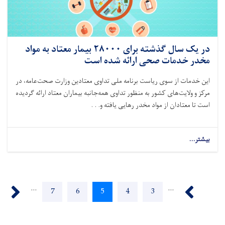
در یک سال گذشته برای ۲۸۰۰۰ بیمار معتاد به مواد
مخدر خدمات صحی ارائه شده است
این خدمات از سوی ریاست برنامه ملی تداوی معتادین وزارت صحت‌عامه، در
مرکز و ولایت‌های کشور به منظور تداوی همه‌جانبه بیماران معتاد ارائه گردیده
است تا معتادان از مواد مخدر رهایی یافته و. . .
بیشتر...
about
در
یک
سال
Pagination
گذشته
››
‹‹
…
…
برای
Page
7
Page
6
Current
5
Page
4
Page
3
۲۸۰۰۰
بیمار
page
معتاد