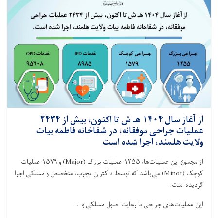
کابل
و
ولایت‌های
کشور،
در
بخش‌های
مختلف
صحی،
۴۴۹۷
تن
افراد
مسلکی
به
از آغاز سال ۱۴۰۴ هـ ش تا اکنون، بیش از ۲۴۳۴
وظایف
عملیات جراحی موفقانه، در شفاخانه فاطمه بیات
گماشته
ولایت هلمند، اجرا شده است
شده‌اند
از مجموع این عملیات‌ها،
۱۲۵۵
عملیات بزرگ
(Major)
و
۱۵۷۹
عملیات
کوچک
(Minor)
می‌باشد که توسط داکتران مجرب، متخصص و مسلکی اجرا
گردیده است
.
این عملیات‌های جراحی با رعایت اصول مسلکی و. . .