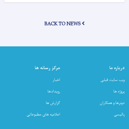
آمریت
مصوونیت
اشعه
ریاست
BACK TO NEWS
صحت
محیطی
وزارت
صحت‌عامه،
از
شرکت‌های
مخابراتی
در
درباره ما
مرکز رسانه ها
ناحیه
نهم
ویب سایت قبلی
اخبار
شهر
کابل
پروژه ها
رویدادها
نظارت
به‌عمل
دونرها و همکاران
گزارش ها
آورد
پالیسی
اعلامیه های مطبوعاتی