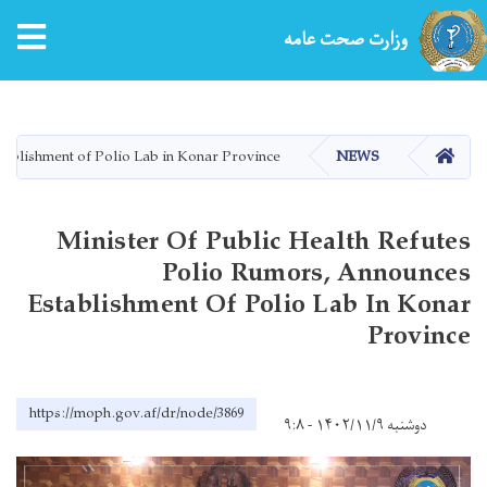
tion
وزارت صحت عامه
Skip
to
main
HOME
tablishment of Polio Lab in Konar Province
NEWS
content
Minister Of Public Health Refutes
Polio Rumors, Announces
Establishment Of Polio Lab In Konar
Province
https://moph.gov.af/dr/node/3869
دوشنبه ۱۴۰۲/۱۱/۹ - ۹:۸