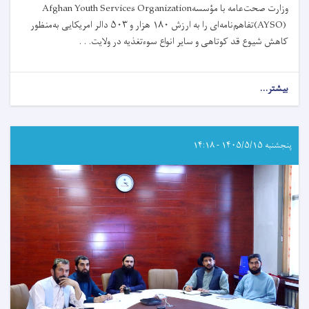
Afghan Youth Services Organization
وزارت صحت‌عامه با مؤسسه
دالر امریکایی به‌منظور
۵۰۳
هزار و
۱۸۰
تفاهم‌نامه‌ای را به ارزش
(AYSO)
کاهش شیوع قد کوتاهی و سایر انواع سوءتغذیه در ولایت. . .
about
بیشتر...
وزارت
صحت‌عامه
تفاهم‌نامه‌ای
را
پنجشنبه ۱۴۰۵/۵/۱۵ - ۱۴:۱۸
با
مؤسسه
AYSO
برای
کاهش
قدکوتاهی
و
سوءتغذیه
در
ننگرهار
امضا