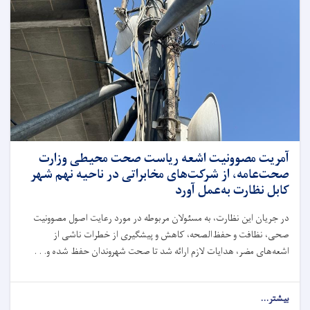
وزارت
صحت
عامه،
با
نماینده
سازمان
صحی
جهان
و
استاد
رضا
مجیدزاده
آمریت مصوونیت اشعه ریاست صحت محیطی وزارت
طراح
صحت‌عامه، از شرکت‌های مخابراتی در ناحیه نهم شهر
چارچوب
کابل نظارت به‌عمل آورد
تحقیق
SHAMS،
در جریان این نظارت، به مسئولان مربوطه در مورد رعایت اصول مصوونیت
نشست
صحی، نظافت و حفظ‌الصحه، کاهش و پیشگیری از خطرات ناشی از
آنلاین
برگزار
اشعه‌های مضر، هدایات لازم ارائه شد تا صحت شهروندان حفظ شده و. . .
کرد
about
بیشتر...