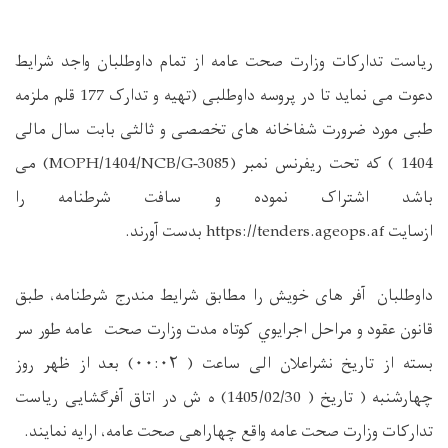
ریاست تدارکات وزارت صحت عامه از تمام داوطلبان واجد شرایط
دعوت می نماید تا در پروسه داوطلبی (تهیه و تدارک 177 قلم ملزمه
طبی مورد ضرورت شفاخانه های تخصصی و ثالثی بابت سال مالی
1404 ) که تحت ریفرنس نمبر
(MOPH/1404/NCB/G-3085)
می
باشد اشتراک نموده و سافت شرطنامه را
ازسایت
https://tenders.ageops.af
بدست آورند
.
داوطلبان آفر های خویش را مطابق شرایط مندرج شرطنامه، طبق
قانون عقود و مراحل اجرایوي کوتاه‌ مدت وزارت صحت عامه طور سر
بسته از تاریخ نشراعلان الی ساعت (
۰۰:۰۲)
بعد از ظهر روز
چهارشنبه ( تاریخ ( 1405/02/30) ه ش در اتاق آفرگشایی ریاست
تدارکات وزارت صحت عامه واقع چهاراهی صحت عامه، ارایه نمایند
.