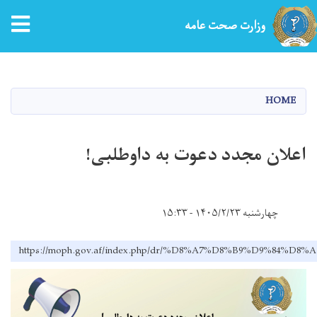
tion
وزارت صحت عامه
Skip
to
main
HOME
content
اعلان مجدد دعوت به داوطلبی!
چهارشنبه ۱۴۰۵/۲/۲۳ - ۱۵:۳۳
https://moph.gov.af/index.php/dr/%D8%A7%D8%B9%D9%