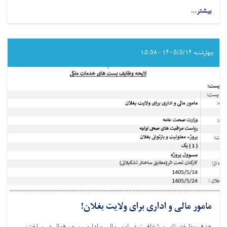
بیشتر...
about
تکنالوجست
ارتوپیدی
برای
ولایت
چهارشنبه ۱۴۰۵/۵/۱۴ - ۱۵:۵۸
بغلان!
مامور مالی و اداری برای ولایت بغلان!
هدف وظیفه: تامین شفافیت در امور مالی و اداری، سھم فعال در ساختن