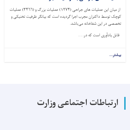
از میان این عملیات های جراحی‌ (۱۲۷۴) عملیات بزرگ و (۳۴۶۶) عملیات
کوچک توسط داکتران مجرب اجرا گردیده است که بیانگر ظرفیت تخنیکی و
تخصصی در این شفاخانه می‌باشد
.
قابل یادآوری است که در. . .
بیشتر...
about
در
سال
گذشته
در
شفاخانه
ولایتی
پروان
ارتباطات اجتماعی وزارت
(۴۷۴۰)
عملیات
های
جراحی
با