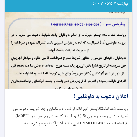
و
چهارشنبه ۱۴۰۵/۵/۷ - ۹:۵۰
هلمند
نظارت
صورت
گرفت
اعلان دعوت به داوطلبی!
ریاست شفاخانه102بستر خیرخانه از تمام داوطلبان واجد شرایط دعوت می
نماید تا در پروسه داوطلبی (15)قلم البسه که تحت ریفرنس نمبر
(M0PH-
HRP-KHH-NCB -1405-G05)
می باشد اشتراک نموده و شرطنامه . . .