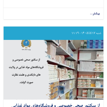
بیشتر...
about
وزارت
صحت‌عامه
با
مؤسسه
شنبه ۱۴۰۵/۵/۱۷ - ۱۱:۱۹
ARDHO
برای
ارائه
خدمات
تغذیه‌ای
در
بادغیس
تفاهم‌نامه
امضا
کرد
از سکتور صحی خصوصی و فروشگاه‌های مواد غذایی