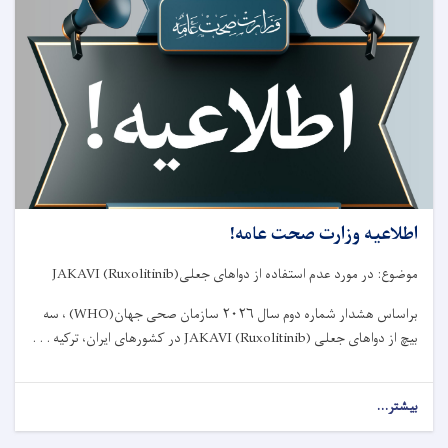
عمومی
شورای
طبی
مربوط
وزارت
صحت
عامه!
اطلاعیه وزارت صحت عامه!
موضوع: در مورد عدم استفاده از دواهای جعلی
JAKAVI (Ruxolitinib)
براساس هشدار شماره دوم سال
۲۰۲۶
سازمان صحی جهان
(WHO)
، سه
بیچ از دواهای جعلی
JAKAVI (Ruxolitinib)
در کشورهای ایران، ترکیه . . .
بیشتر...
about
اطلاعیه
وزارت