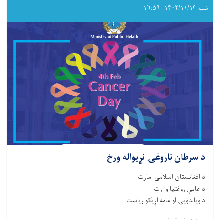
شنبه ۱۴۰۲/۱۱/۱۴ - ۱۶:۵۹
د سرطان ناروغۍ نړیواله ورځ
د افغانستان اسلامي امارت
د عامې روغتیا وزارت
د ویاندویۍ او عامه اړیکو ریاست