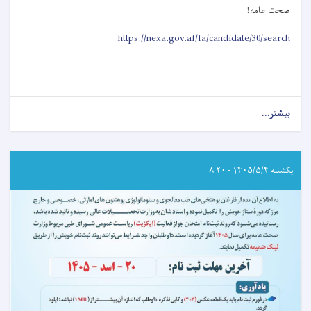
صحت عامه
!
https://nexa.gov.af/fa/candidate/30/search
بیشتر...
about
اطلاعیه
امتحان
خروجی
(ایگزیت)
یکشنبه ۱۴۰۵/۵/۴ - ۸:۲۰
انستیتیوت‌های
علوم
صحی
مربوط
وزارت
صحت
عامه!