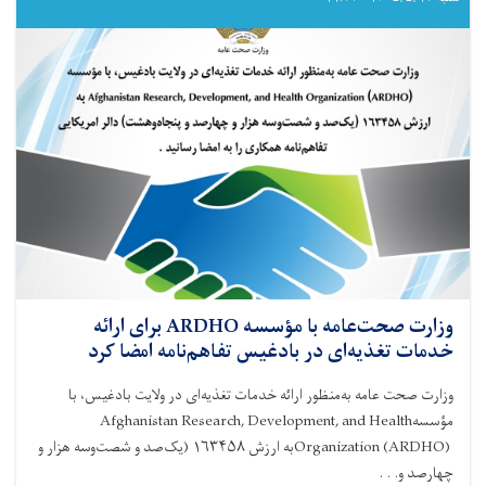
به
ارزش
حدود
۵۰۰
هزار
دالر
امریکایی،
تجهیزات
طبی،
ادویه
و
وسایل
تشخیصی
به
ریاست
وزارت صحت‌عامه با مؤسسه ARDHO برای ارائه
صحت‌عامه
خدمات تغذیه‌ای در بادغیس تفاهم‌نامه امضا کرد
ولایت
بغلان
وزارت صحت عامه به‌منظور ارائه خدمات تغذیه‌ای در ولایت بادغیس، با
کمک
مؤسسه
Afghanistan Research, Development, and Health
کرد
Organization (ARDHO)
به ارزش ۱۶۳۴۵۸ (یک‌صد و شصت‌وسه هزار و
چهارصد و. . .