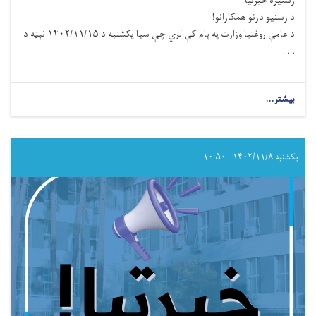
رسنیزه خبرتیا!
د رسنیو درنو همکارانو!
د عامې روغتیا وزارت په پام کې لري چې سبا یکشنبه د ۱۴۰۲/۱۱/۱۵ نېټه د
. . .
بیشتر...
about
د
سرطان
ناروغۍ
نړیواله
یکشنبه ۱۴۰۲/۱۱/۸ - ۱۰:۵۰
ورځ