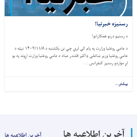
رسنیزه خبرتیا!
د رسنیو درنو همکارانو!
د عامې روغتیا وزارت په پام کې لري چې نن يکشنبه د ۱۴۰۲/۱۱/۸ نېټه د
عامې روغتيا وزير ښاغلی ډاکټر قلندر عباد د عامې روغتيا وزارت اړوند په يو
لړ مواردو رسنيز کنفرانس . . .
بیشتر...
about
رسنیزه
خبرتیا!
آخرین اطلاعیه ها
آخرین اطلاعیه ها