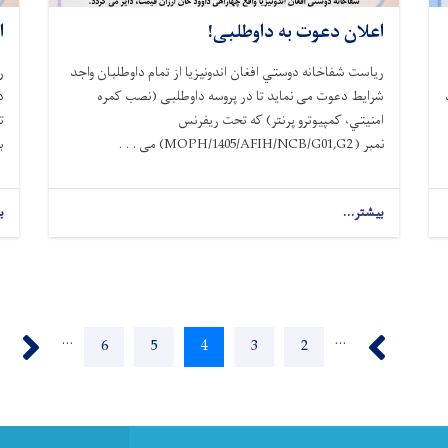
اعلان دعوت به داوطلبی!
ا
ریاست شفاخانه دوستي افغان اندونیزیا از تمام داوطلبان واجد
ر
د
شرایط دعوت می نماید تا در پروسه داوطلبی (نصب کمره
امنیتي، کمپیوترو پرنتر) که تحت ریفرنس
ت
نمبر
(MOPH/1405/AFIH/NCB/G01,G2 )
می . . .
ب
بیشتر...
about
ب
اعلان
دعوت
به
داوطلبی!
ext ›
‹ Previous
…
…
Page
6
Page
5
Current
4
Page
3
Page
2
page