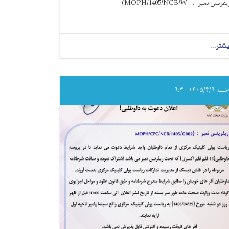
یفرنس نمبر
(MOPH/1405/NCB/W . . .
یشتر...
about
اعلان
دعوت
به
داوطلبی!
ه ۱۴۰۵/۴/۹ - ۹:۳