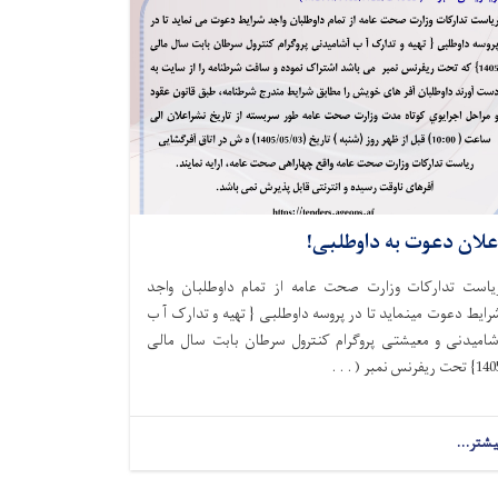
علان دعوت به داوطلبی!
یاست تدارکات وزارت صحت عامه از تمام داوطلبان واجد
رایط دعوت مینماید تا در پروسه داوطلبی
{
تهیه و تدارک آ ب
شامیدنی و معیشتی پروگرام کنترول سرطان بابت سال مالی
140
} تحت ریفرنس نمبر ( . . .
یشتر...
about
اعلان
دعوت