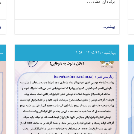
برنده آن اعطاء . . .
ر
بیشتر...
about
ب
اطلاعیه
تصمیم
اعطای
قرارداد!
چهارشنبه ۱۴۰۵/۴/۱۰ - ۹:۵۴
سه‌شنب