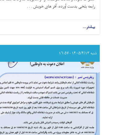
رابعه بلخی بدست آورده، آفر های خویش . . .
بیشتر...
about
اعلان
دعوت
به
داوطلبی!
شنبه ۱۴۰۵/۴/۱۳ - ۱۶:۵۷