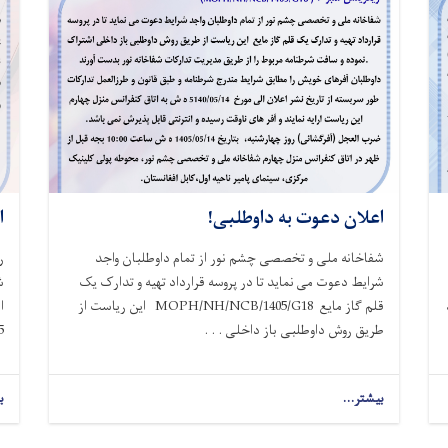
اعلان دعوت به داوطلبی!
ا
شفاخانه ملی و تخصصی چشم نور از تمام داوطلبان واجد
ر
شرایط دعوت می نماید تا در پروسه قرارداد تهیه و تدارک یک
ش
قلم گاز مایع
MOPH/NH/NCB/1405/G18
این ریاست از
ا
طریق روش داوطلبی باز داخلی . . .
5
بیشتر...
about
ب
اعلان
دعوت