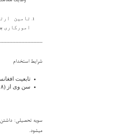
وظایف هماهنگ
تامین ارت
امورکاری
ب
-----------------------------
شرایط استخدام
تابعیت افغانس
سن وی از (۱۸ )سال کمتر و از (۶۴) سال بیشتر نباشد
سویه
تحصیلی: داشتن 
ميشود.