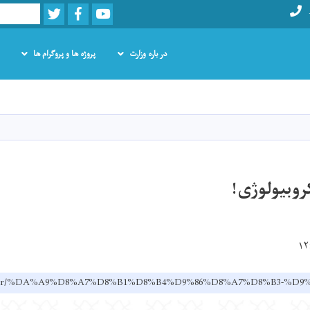
Twitter
Facebook
Youtube
Search
در باره وزارت
پروژه ها و پروگرام ها
Skip
to
main
content
وبیولوژی!
ov.af/dr/%DA%A9%D8%A7%D8%B1%D8%B4%D9%86%D8%A7%D8%B3