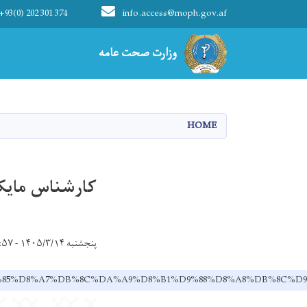
+93(0) 202 301 374
info.access@moph.gov.af
Main navigation
وزارت صحت عامه
وزارت صحت عامه
HOME
کارشناس مایکر
پنجشنبه ۱۴۰۵/۳/۱۴ - ۱۲:۵۷
-%D9%85%D8%A7%DB%8C%DA%A9%D8%B1%D9%88%D8%A8%DB%8C%D