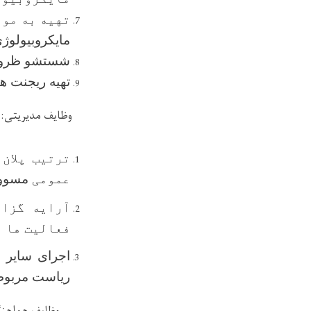
تهیه به موق
مایکروبیولوژی
شستشو ظروف 
تهیه ریجنت ه
وظایف مدیریتی:
ترتیب پلان
عمومی
مسوول
آرایه گزار
فعالیت ها و
اجرای سایر 
ریاست مربوط