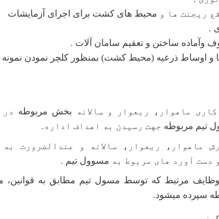
ع ریجنت ها و
محیط های کشت برای اجرای آزمایشات
 .
وآماده ساختن و تعقیم سامان آلات .
ا و اوساط ذرعیه (محیط کشت) بمنظور کلچر نمودن نمونه ه
 کاری ماهوار، ربعوار و سالانه
بخش مربوطه
در م
 تیم مربوطه
جهت رسیدن به اهداف اداره.
ش ماهوار، ربعوار، سالانه و عندالضرورت به
 دست آورد های مربوط به
مسوول تیم
.
وظایف مرتبط که توسط مسول تیم مطابق به قوانین، مق
ه سپرده میشود.