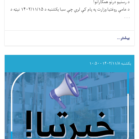
د رسنیو درنو همکارانو!
د عامې روغتیا وزارت په پام کې لري چې سبا یکشنبه د ۱۴۰۲/۱۱/۱۵ نېټه د
. . .
بیشتر...
about
د
سرطان
ناروغۍ
نړیواله
یکشنبه ۱۴۰۲/۱۱/۸ - ۱۰:۵۰
ورځ