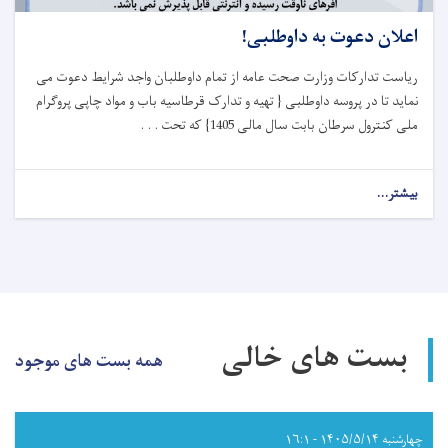
اعلان دعوت به داوطلبی!
ریاست تدارکات وزارت صحت عامه از تمام داوطلبان واجد شرایط دعوت می
نماید تا در پروسه داوطلبی { تهیه و تدارک قرطاسیه باب و مواد چاپی پروگرام
ملی کنترول سرطان بابت سال مالی 1405} که تحت . . .
بیشتر...
about
اعلان
دعوت
به
داوطلبی!
بست های خالی
همه بست های موجود
چهارشنبه ۱۴۰۵/۵/۱۴ - ۱۶:۱