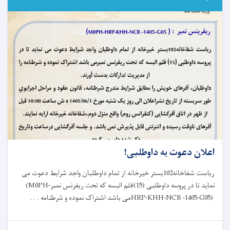
ناحیه
نهم
شهر
کابل
نظارت
به‌عمل
آورد
اعلان دعوت به داوطلبی!
ریاست شفاخانه102بستر خیرخانه از تمام داوطلبان واجد شرایط دعوت می
نماید تا در پروسه داوطلبی (15)قلم البسه که تحت ریفرنس نمبر
(M0PH-
HRP-KHH-NCB -1405-G05)
می باشد اشتراک نموده و شرطنامه . . .