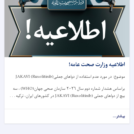
شورای
طبی
مربوط
وزارت
صحت
عامه!
اطلاعیه وزارت صحت عامه!
موضوع: در مورد عدم استفاده از دواهای جعلی
JAKAVI (Ruxolitinib)
براساس هشدار شماره دوم سال
۲۰۲۶
سازمان صحی جهان
(WHO)
، سه
بیچ از دواهای جعلی
JAKAVI (Ruxolitinib)
در کشورهای ایران، ترکیه . . .
بیشتر...
about
اطلاعیه
وزارت