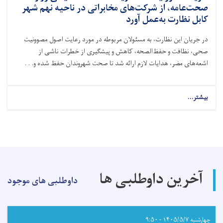
طراح
صحت‌عامه، از شرکت‌های مخابراتی در ناحیه نهم شهر
چارچوب
کابل نظارت به‌عمل آورد
تحقیق
SHAMS،
در جریان این نظارت، به مسئولان مربوطه در مورد رعایت اصول مصوونیت
نشست
صحی، نظافت و حفظ‌الصحه، کاهش و پیشگیری از خطرات ناشی از
آنلاین
برگزار
اشعه‌های مضر، هدایات لازم ارائه شد تا صحت شهروندان حفظ شده و. . .
کرد
بیشتر...
about
آمریت
مصوونیت
اشعه
ریاست
صحت
محیطی
وزارت
آخرین داوطلبی ها
صحت‌عامه،
داوطلبی های موجود
از
شرکت‌های
مخابراتی
در
چهارشنبه ۱۴۰۵/۵/۷ - ۹:۵۰