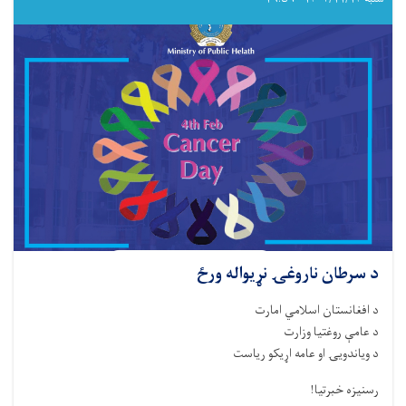
د سرطان ناروغۍ نړیواله ورځ
د افغانستان اسلامي امارت
د عامې روغتیا وزارت
د ویاندویۍ او عامه اړیکو ریاست
رسنیزه خبرتیا!