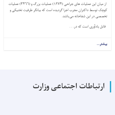
از میان این عملیات های جراحی‌ (۱۲۷۴) عملیات بزرگ و (۳۴۶۶) عملیات
کوچک توسط داکتران مجرب اجرا گردیده است که بیانگر ظرفیت تخنیکی و
تخصصی در این شفاخانه می‌باشد
.
قابل یادآوری است که در. . .
بیشتر...
about
در
سال
گذشته
در
شفاخانه
ولایتی
پروان
ارتباطات اجتماعی وزارت
(۴۷۴۰)
عملیات
های
جراحی
با
موفقیت