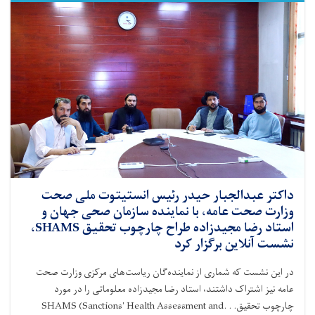
مؤسسه
AYSO
برای
کاهش
قدکوتاهی
و
سوءتغذیه
در
ننگرهار
امضا
کرد
داکتر عبدالجبار حیدر رئیس انستیتوت ملی صحت
وزارت صحت عامه، با نماینده سازمان صحی جهان و
استاد رضا مجیدزاده طراح چارچوب تحقیق SHAMS،
نشست آنلاین برگزار کرد
در این نشست که شماری از نماینده‌گان ریاست‌های مرکزی وزارت صحت
عامه نیز اشتراک داشتند، استاد رضا مجیدزاده معلوماتی را در مورد
چارچوب تحقیق
SHAMS (Sanctions' Health Assessment and. . .