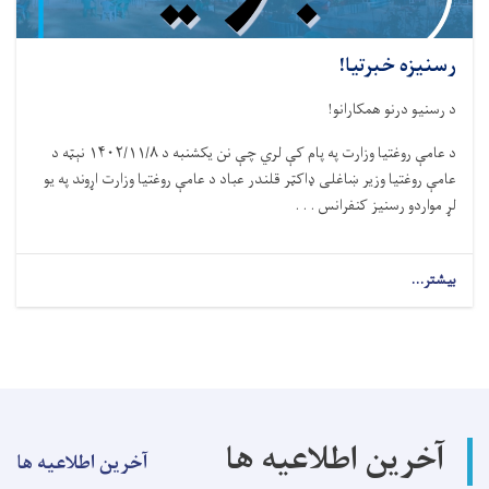
رسنیزه خبرتیا!
د رسنیو درنو همکارانو!
د عامې روغتیا وزارت په پام کې لري چې نن يکشنبه د ۱۴۰۲/۱۱/۸ نېټه د
عامې روغتيا وزير ښاغلی ډاکټر قلندر عباد د عامې روغتيا وزارت اړوند په يو
لړ مواردو رسنيز کنفرانس . . .
بیشتر...
about
رسنیزه
خبرتیا!
آخرین اطلاعیه ها
آخرین اطلاعیه ها