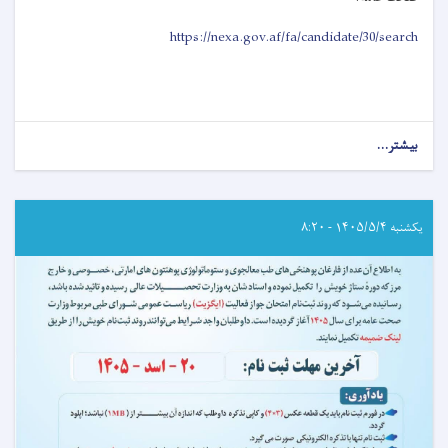
https://nexa.gov.af/fa/candidate/30/search
بیشتر...
about
اطلاعیه
امتحان
خروجی
(ایگزیت)
یکشنبه ۱۴۰۵/۵/۴ - ۸:۲۰
انستیتیوت‌های
علوم
صحی
مربوط
وزارت
صحت
عامه!