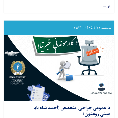
نور...
about
د
عامې
روغتیا
وزارت
پنجشنبه ۱۴۰۵/۳/۲۱ - ۱۱:۳۳
اړوند
د
مرکزي
پولي
کلینیک
ریاست
خبرتیا!
د عمومي جراحۍ متخصص (احمد شاه بابا
مېنې روغتون)