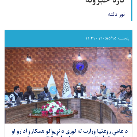
تازه خبرونه
نور دلته
پنجشنبه ۱۴۰۵/۵/۱۵ - ۱۴:۳۱
د عامې روغتيا وزارت له لوري د نړيوالو همکارو ادارو او