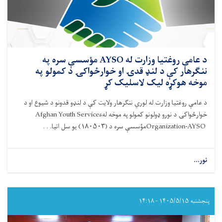
استازو
سره
د
حادو
اسهالاتو
پېښو
د عامې روغتیا وزارت له AYSO مؤسسې سره په
ته
ننګرهار کې د لنډ قدۍ او خوارځواکۍ د کمولو په
د
موخه هوکړه لیک لاسلیک کړ
ځواب‌ویلو
نوبتي
د عامې روغتیا وزارت له لوري ننګرهار ولایت کې د لنډو قدونو د شيوع او د
ناسته
خوارځواکۍ د نورو ډولونو کمولو په موخه له
Afghan Youth Services
ترسره
شوه
Organization-AYSO
مؤسسې سره د (
۱۸۰۵۰۳)
یو سل اتیا. . .
نور...
about
د
عامې
روغتیا
وزارت
پنجشنبه ۱۴۰۵/۵/۱۵ - ۱۴:۱۸
له
AYSO