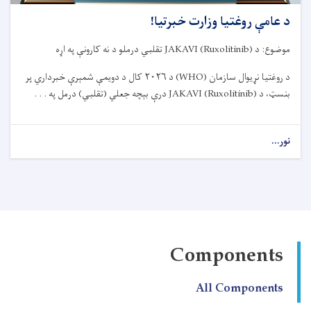
د عامې روغتیا وزارت خبرتیا!
موضوع: د
JAKAVI (Ruxolitinib)
تقلبي درملو د نه کارونې په اړه
د روغتیا نړیوال سازمان
(WHO)
د
۲۰۲۶
کال د دویمې شمېرې خبرداري پر
بنسټ، د
JAKAVI (Ruxolitinib)
درې بېچه جعلي (تقلبي) درمل په . . .
نور...
about
د
عامې
روغتیا
وزارت
خبرتیا!
Components
All Components