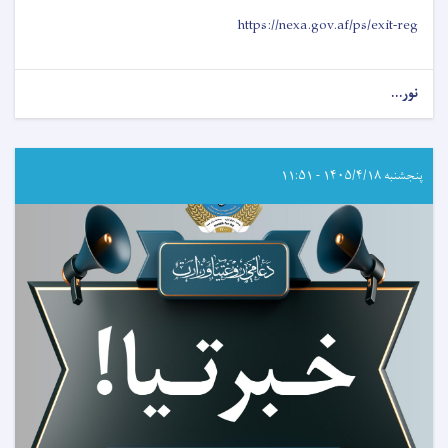
https://nexa.gov.af/ps/exit-reg
نور...
about
د
طبي
شورا
اړوند
پنجشنبه ۱۴۰۵/۴/۱۸ - ۱۱:۵۱
د
ایګزیت
ازموینې
د
نوم
لیکنې
خبرتیا!