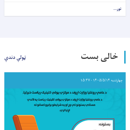
نور...
about
د
داوطلبۍ
خبرتیا!
خالی بست
ټولې دندې
چهارشنبه ۱۴۰۵/۵/۱۴ - ۱۵:۳۷