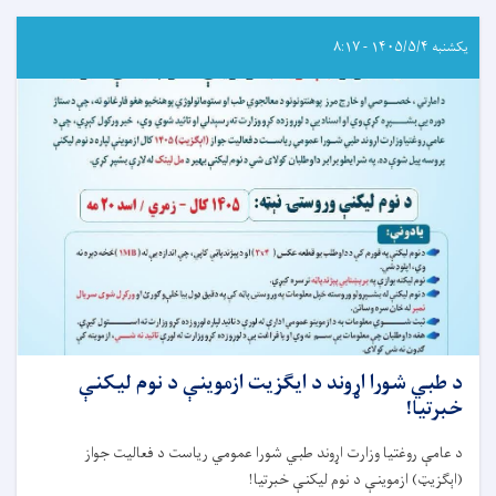
عامې
روغتيا
وزارت
یکشنبه ۱۴۰۵/۵/۴ - ۸:۱۷
اړوند
روغتيايي
علومو
انسټيټيوتونو
خروجي
(ايګزيت)
ازموينې
خبرتيا!
د طبي شورا اړوند د ایګزیت ازموینې د نوم لیکنې
خبرتیا!
د عامې روغتیا وزارت اړوند طبي شورا عمومي رياست د فعاليت جواز
(اېګزيټ) ازموينې د نوم ليکنې خبرتيا
!