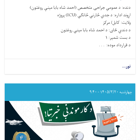
دنده
:
د
عمومي جراحۍ
متخصص (
احمد شاه بابا مېنې
روغتون)
اړوند اداره
:
د جدي څارنې څانګې
(ICU)
پروژه
ولایت
: کابل/ مرکز
د دندې ځای
: د احمد شاه بابا مېنې
روغتون
د بست شمېر
:
۱
د قرارداد موده
: . . .
نور...
about
د عمومي
جراحۍ متخصص
(احمد
شاه
چهارشنبه ۱۴۰۵/۳/۲۰ - ۹:۴۰
بابا
مېنې روغتون)