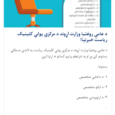
د عامې روغتیا وزارت اړوند د مرکزي پولي کلینیک
ریاست خبرتیا!
د عامې روغتیا وزارت اړوند د مرکزي پولي کلینیک ریاست په لاندې مسلکي
بستونو کې وړ او په شرایطو برابرو کسانو ته اړتيا لري
.
بستونه
:
۱
-
د داخلې متخصص
۲
-
د ایکو متخصص
۳
-
د ارتوپیدي متخصص
. . .