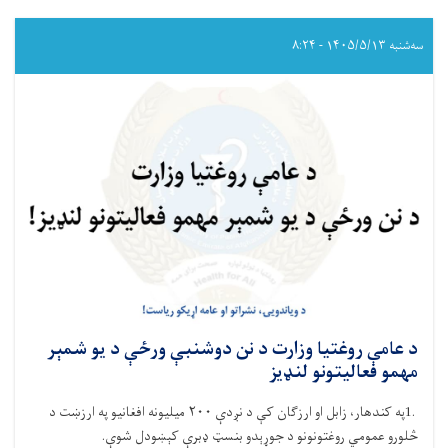
سه‌شنبه ۱۴۰۵/۵/۱۳ - ۸:۲۴
د عامې روغتیا وزارت د نن دوشنبې ورځې د یو شمېر
مهمو فعالیتونو لنډیز
1.
په کندهار، زابل او ارزګان کې د نږدې
۲۰۰
میلیونه افغانیو په ارزښت د
څلورو عمومي روغتونونو د جوړېدو بنسټ ډبرې کېښودل شوې
.