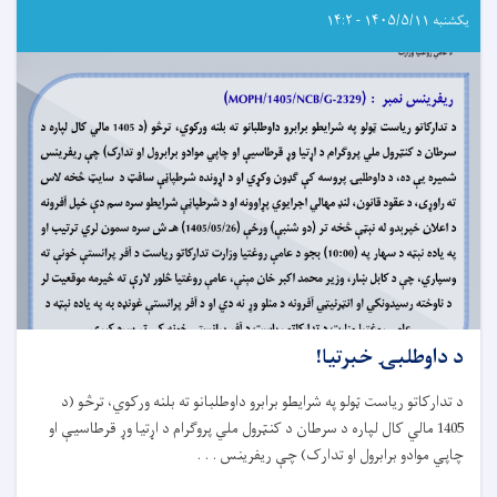
یکشنبه ۱۴۰۵/۵/۱۱ - ۱۴:۲
د داوطلبۍ خبرتیا!
د تدارکاتو ریاست ټولو په شرایطو برابرو داوطلبانو ته بلنه ورکوي، ترڅو (د
1405 مالي کال لپاره د سرطان د کنټرول ملي پروګرام د اړتيا وړ قرطاسیې او
چاپي موادو برابرول او تدارک) چې ريفرينس . . .