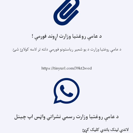
د عامې روغتیا وزارت اړوند فورمې !
د عامې روغتیا وزارت د یو شمیر ریاستونو فورمې دلته تر لاسه کولائ شئ.
https://tinyurl.com/39kt2wed
د عامې روغتیا وزارت رسمي نشراتي واټس اپ چینل
لاندې لینک باندې کلیک کړئ