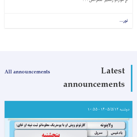
نور...
about
رسنیزه
خبرتیا!
Latest
All announcements
announcements
دوشنبه ۱۴۰۵/۵/۱۲ - ۱۰:۵۵