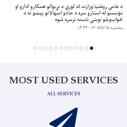
د عامې روغتيا وزارت له لوري د نړيوالو همکارو ادارو او
مؤسسو له استازو سره د حادو اسهالاتو پېښو ته د
ځواب‌ویلو نوبتي ناسته ترسره شوه
پنجشنبه ۱۴۰۵/۵/۱۵ - ۱۴:۳۲
MOST USED SERVICES
ALL SERVICES