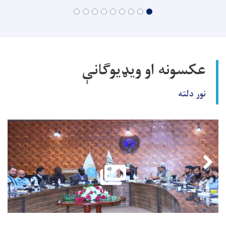
عکسونه او ویډیوګانې
نور دلته