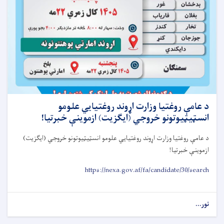
د عامې روغتيا وزارت اړوند روغتيايي علومو
انسټيټيوتونو خروجي (ايګزيت) ازموينې خبرتيا!
د عامې روغتيا وزارت اړوند روغتيايي علومو انسټيټيوتونو خروجي (ايګزيت)
ازموينې خبرتيا
!
https://nexa.gov.af/fa/candidate/30/search
نور...
about
د