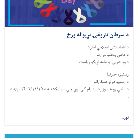
د سرطان ناروغۍ نړیواله ورځ
د افغانستان اسلامي امارت
د عامې روغتیا وزارت
د ویاندویۍ او عامه اړیکو ریاست
رسنیزه خبرتیا!
د رسنیو درنو همکارانو!
د عامې روغتیا وزارت په پام کې لري چې سبا یکشنبه د ۱۴۰۲/۱۱/۱۵ نېټه د
. . .
نور...
about
د
سرطان
ناروغۍ