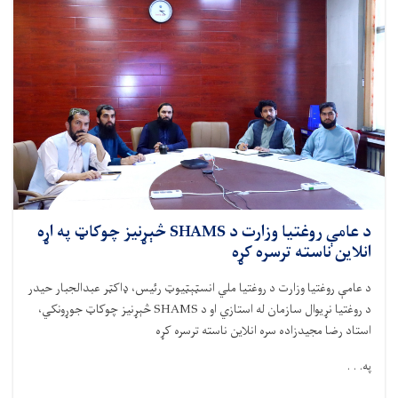
مؤسسې
سره
په
ننګرهار
کې
د
لنډ
قدۍ
او
خوارځواکۍ
د
کمولو
په
د عامې روغتیا وزارت د SHAMS څېړنیز چوکاټ په اړه
موخه
انلاین ناسته ترسره کړه
هوکړه
لیک
د عامې روغتيا وزارت د روغتيا ملي انسټېټیوټ رئيس، ډاکټر عبدالجبار حيدر
لاسلیک
د روغتيا نړيوال سازمان له استازي او د
SHAMS
څېړنيز چوکاټ جوړونکي،
کړ
استاد رضا مجيدزاده سره انلاين ناسته ترسره کړه
په. . .