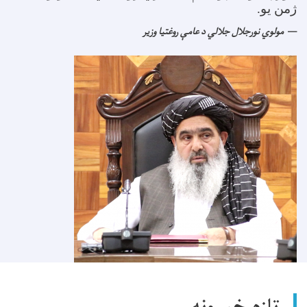
ژمن یو
.
مولوي نورجلال جلالي د عامې روغتیا وزیر