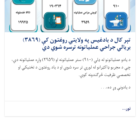
تېر کال د بادغیس په ولایتي روغتون کې (۳۸۶۹)
بریالي جراحي عملیاتونه ترسره شوي دي
د یادو عملیاتونو له ډلي (
۹۱۰)
ستر عملیاتونه او (
۲۹۵۹)
واړه عملیاتونه دي،
چې د مجربو ډاکټرانو له لوري تر سره شوي او د یاد روغتون د تخنیکي او
تخصصي ظرفیت څرګندونه کوي
.
د یادونې وړ ده،. . .
نور...
about
تېر
کال
د
بادغیس
په