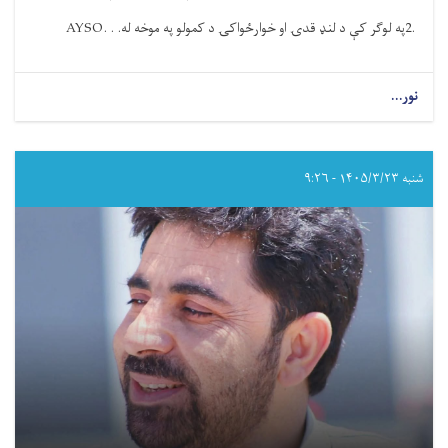
2.
په لوګر کې د لنډ قدۍ او خوارځواکۍ د کمولو په موخه له
AYSO. . .
نور...
about
د
عامې
روغتیا
وزارت
شنبه ۱۴۰۵/۳/۲۳ - ۹:۲۶
د
نن
دوشنبې
ورځې
د
یو
شمېر
مهمو
فعالیتونو
لنډیز