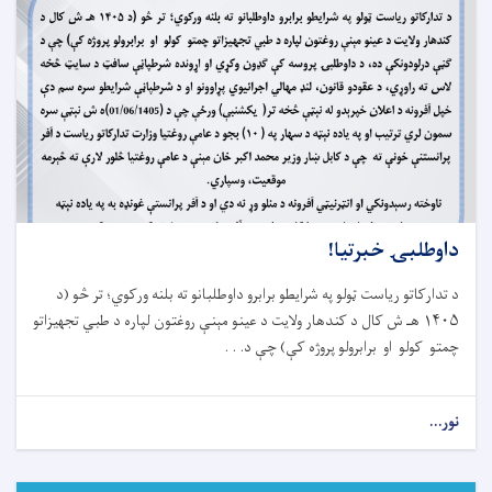
داوطلبۍ خبرتیا!
د تدارکاتو ریاست ټولو په شرایطو برابرو داوطلبانو ته بلنه ورکوي؛ تر څو (د
۱۴۰۵
هـ ش کال د کندهار ولایت د عینو مېنې روغتون لپاره د طبي تجهیزاتو
چمتو کولو او برابرولو پروژه کې) چې د
. . .
نور...
about
داوطلبۍ
خبرتیا!