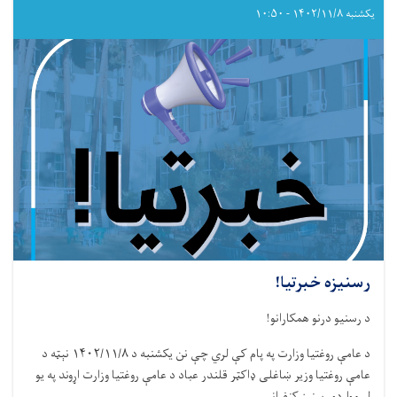
نړیواله
یکشنبه ۱۴۰۲/۱۱/۸ - ۱۰:۵۰
ورځ
رسنیزه خبرتیا!
د رسنیو درنو همکارانو!
د عامې روغتیا وزارت په پام کې لري چې نن يکشنبه د ۱۴۰۲/۱۱/۸ نېټه د
عامې روغتيا وزير ښاغلی ډاکټر قلندر عباد د عامې روغتيا وزارت اړوند په يو
لړ مواردو رسنيز کنفرانس . . .