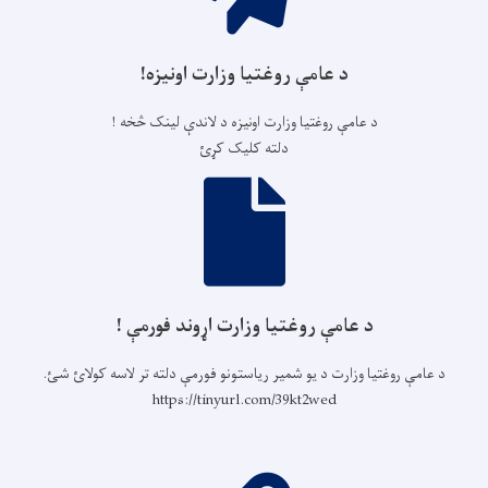
د عامې روغتیا وزارت اونیزه!
د عامې روغتیا وزارت اونیزه د لاندې لینک څخه !
دلته کلیک کړئ
د عامې روغتیا وزارت اړوند فورمې !
د عامې روغتیا وزارت د یو شمیر ریاستونو فورمې دلته تر لاسه کولائ شئ.
https://tinyurl.com/39kt2wed