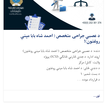
د عصبي جراحۍ متخصص ( احمد شاه بابا مېنې
روغتون)!
دنده
:
د
عصبي جراحۍ
متخصص (
احمد شاه بابا مېنې
روغتون)
اړوند اداره
:
د جدي څارنې څانګې
(ICU)
پروژه
ولایت
: کابل/ مرکز
د دندې ځای
: د احمد شاه بابا مېنې
روغتون
د بست شمېر
: ۱
د قرارداد موده . . .
نور...
about
د
عصبي