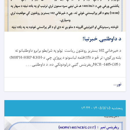
د داوطلبۍ خبرتیا!
د خیرخانې 102 بستریز روغتون ریاست ټولو په شرایطو برابرو داوطلبانو ته
بلنه ورکوي؛ تر څو د (15)قلمه لباسونو د پروژې چې د
(M0PH-HRP-KHH-
NCB -1405-G05 )
ریفرینس ګڼې درلودونکې ده، د داوطلبۍ . . .
نور...
about
د
داوطلبۍ
خبرتیا!
پنجشنبه ۱۴۰۵/۵/۱۵ - ۱۳:۴۴