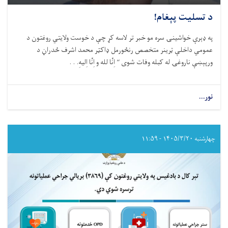
د تسلیت پېغام!
په ډېرې خواشینۍ سره مو خبر تر لاسه کړ چې د خوست ولایتي روغتون د
عمومي داخلې ټرینر متخصص رنځورمل ډاکټر محمد اشرف ځدراڼ د
ورپېښې ناروغۍ له کبله وفات شوی “ اِنَّا لله و اِنَّا اِلیهِ. . .
نور...
about
د
تسلیت
پېغام!
چهارشنبه ۱۴۰۵/۳/۲۰ - ۱۱:۵۹