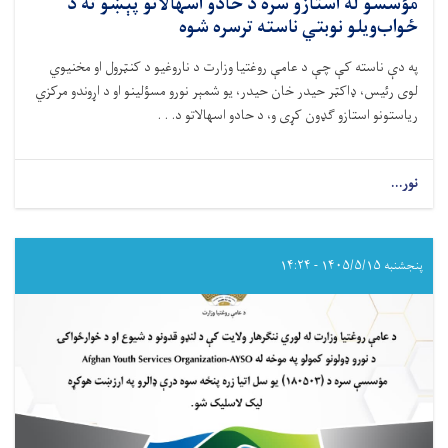
مؤسسو له استازو سره د حادو اسهالاتو پېښو ته د
ځواب‌ویلو نوبتي ناسته ترسره شوه
په دې ناسته کې چې د عامې روغتيا وزارت د ناروغيو د کنټرول او مخنيوي
لوی رئیس، ډاکټر حيدر خان حيدر، يو شمېر نورو مسؤلينو او د اړوندو مرکزي
رياستونو استازو ګډون کړی و، د حادو اسهالاتو د. . .
نور...
about
د
عامې
روغتيا
وزارت
پنجشنبه ۱۴۰۵/۵/۱۵ - ۱۴:۲۴
له
لوري
د
نړيوالو
همکارو
ادارو
او
مؤسسو
له