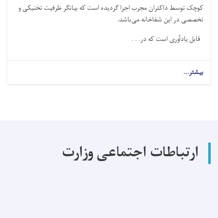
کوچک توسط داکتران مجرب اجرا گردیده است که بیانگر ظرفیت تخنیکی و
تخصصی در این شفاخانه می‌باشد
.
قابل یادآوری است که در. . .
بیشتر...
about
در
سال
گذشته
در
شفاخانه
ولایتی
پروان
ارتباطات اجتماعی وزارت
(۴۷۴۰)
عملیات
های
جراحی
با
موفقیت
اجرا