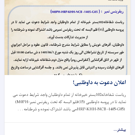
ادویه
و
وسایل
تشخیصی
به
ریاست
صحت‌عامه
ولایت
بغلان
کمک
کرد
اعلان دعوت به داوطلبی!
ریاست شفاخانه102بستر خیرخانه از تمام داوطلبان واجد شرایط دعوت می
نماید تا در پروسه داوطلبی (15)قلم البسه که تحت ریفرنس نمبر
(M0PH-
HRP-KHH-NCB -1405-G05)
می باشد اشتراک نموده و شرطنامه . . .
بیشتر...
about