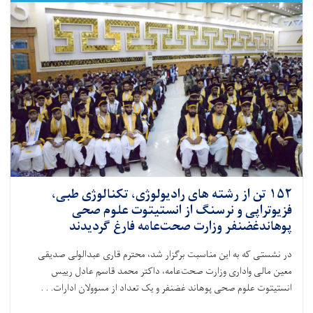
کشور،
از
هفته
جهانی
تغذیه
با
شیر
مادر
گرامی‌داشت
به
عمل
آمد
۱۵۲ تن از رشته های رادیولوژی، تکنالوژی طبی،
فزیوتراپی و نرسنگ از انستیتوت علوم صحی
پوهاندغضنفر وزارت صحت‌عامه فارغ گردیدند
در نشستی که به این مناسبت برگزار شد، محترم قاری عبدالولی صدیقی
معین مالی واداری وزارت صحت‌عامه، داکتر محمد قاسم عادل رییس
انستیتوت علوم صحی پوهاند غضنفر و یک تعداد از مسوولان ادارات. . .