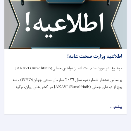
طبی
مربوط
وزارت
صحت
عامه!
اطلاعیه وزارت صحت عامه!
موضوع: در مورد عدم استفاده از دواهای جعلی
JAKAVI (Ruxolitinib)
براساس هشدار شماره دوم سال
۲۰۲۶
سازمان صحی جهان
(WHO)
، سه
بیچ از دواهای جعلی
JAKAVI (Ruxolitinib)
در کشورهای ایران، ترکیه . . .
بیشتر...
about
اطلاعیه
وزارت
صحت
عامه!