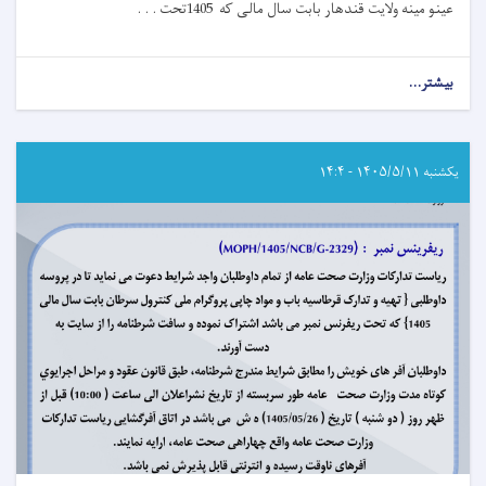
عینو مینه ولایت قندهار بابت سال مالی که 1405تحت . . .
بیشتر...
about
اعلان
دعوت
به
داوطلبی!
یکشنبه ۱۴۰۵/۵/۱۱ - ۱۴:۴