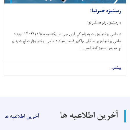
رسنیزه خبرتیا!
د رسنیو درنو همکارانو!
د عامې روغتیا وزارت په پام کې لري چې نن يکشنبه د ۱۴۰۲/۱۱/۸ نېټه د
عامې روغتيا وزير ښاغلی ډاکټر قلندر عباد د عامې روغتيا وزارت اړوند په يو
لړ مواردو رسنيز کنفرانس . . .
بیشتر...
about
رسنیزه
خبرتیا!
آخرین اطلاعیه ها
آخرین اطلاعیه ها