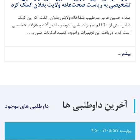
تشخیصی به ریاست صحت‌عامه ولایت بغلان کمک کرد
صدام حسین عرب، سرطبیب شفاخانه ولایتی بغلان، گفت: که این کمک
شامل بیش از ۴۰ قلم تجهیزات طبی، ادویه و ماشین‌آلات پیشرفته تشخیصی
است که با دریافت این تجهیزات و ادویه، کمبود امکانات طبی و. . .
بیشتر...
about
کمیته
بین‌المللی
صلیب
سرخ،
به
ارزش
حدود
آخرین داوطلبی ها
۵۰۰
داوطلبی های موجود
هزار
دالر
امریکایی،
تجهیزات
چهارشنبه ۱۴۰۵/۵/۷ - ۹:۵۰
طبی،