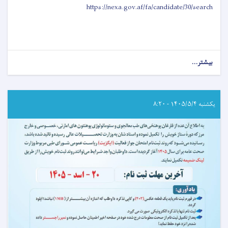
https://nexa.gov.af/fa/candidate/30/search
بیشتر...
about
اطلاعیه
امتحان
خروجی
(ایگزیت)
یکشنبه ۱۴۰۵/۵/۴ - ۸:۲۰
انستیتیوت‌های
علوم
صحی
مربوط
وزارت
صحت
عامه!