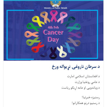
د سرطان ناروغۍ نړیواله ورځ
د افغانستان اسلامي امارت
د عامې روغتیا وزارت
د ویاندویۍ او عامه اړیکو ریاست
رسنیزه خبرتیا!
د رسنیو درنو همکارانو!