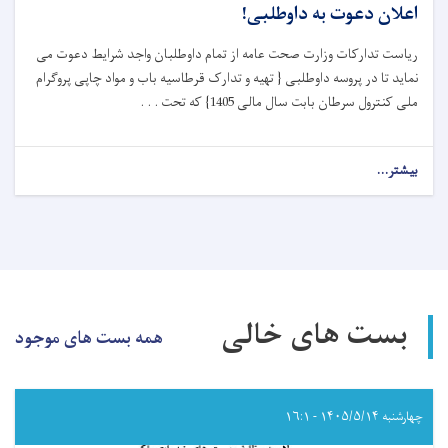
اعلان دعوت به داوطلبی!
ریاست تدارکات وزارت صحت عامه از تمام داوطلبان واجد شرایط دعوت می
نماید تا در پروسه داوطلبی { تهیه و تدارک قرطاسیه باب و مواد چاپی پروگرام
ملی کنترول سرطان بابت سال مالی 1405} که تحت . . .
بیشتر...
about
اعلان
دعوت
به
داوطلبی!
بست های خالی
همه بست های موجود
چهارشنبه ۱۴۰۵/۵/۱۴ - ۱۶:۱