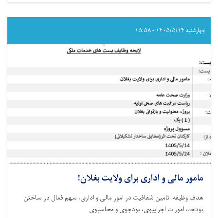
تکنالوجست
ارتوپیدی
برای
ولایت
چهارشنبه ۱۴۰۵/۵/۱۴ - ۱۵:۵۸
بغلان!
مامور مالی و اداری برای ولایت بغلان!
هدف وظیفه: تامین شفافیت در امور مالی و اداری، سھم فعال در ساختن
بودجہ، امورات اجراییوی، بودجوی و محاسبوی