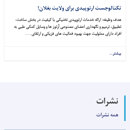
تکنالوجست ارتوپیدی برای ولایت بغلان!
هدف وظیفه: ارائه خدمات ارتوپیدی تخنیکی با کیفیت در بخش ساخت،
تطبیق، ترمیم و نگهداری اعضای مصنوعی آرتوز ها و وسایل کمکی طبی به
افراد دارای معلولیت جهت بهبود فعالیت‌ های فزیکی و ارتقای . . .
بیشتر...
about
تکنالوجست
ارتوپیدی
برای
ولایت
بغلان!
نشرات
همه نشرات