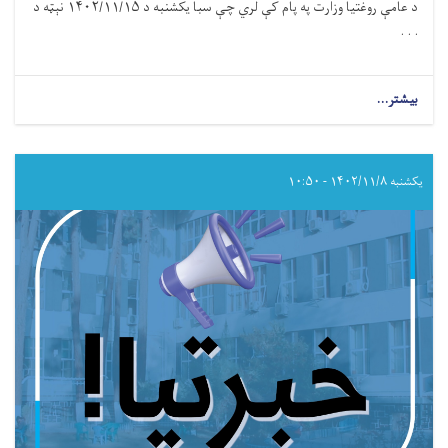
د عامې روغتیا وزارت په پام کې لري چې سبا یکشنبه د ۱۴۰۲/۱۱/۱۵ نېټه د
. . .
بیشتر...
about
د
سرطان
ناروغۍ
نړیواله
یکشنبه ۱۴۰۲/۱۱/۸ - ۱۰:۵۰
ورځ